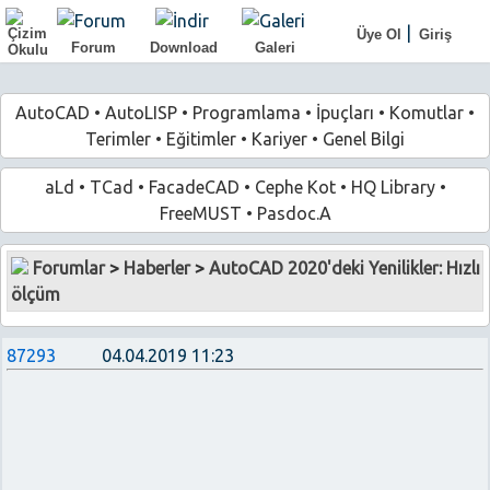
|
Üye Ol
Giriş
Forum
Download
Galeri
AutoCAD
•
AutoLISP
•
Programlama
•
İpuçları
•
Komutlar
•
Terimler
•
Eğitimler
•
Kariyer
•
Genel Bilgi
aLd
•
TCad
•
FacadeCAD
•
Cephe Kot
•
HQ Library
•
FreeMUST
•
Pasdoc.A
Forumlar
>
Haberler
>
AutoCAD 2020'deki Yenilikler: Hızlı
ölçüm
87293
04.04.2019 11:23