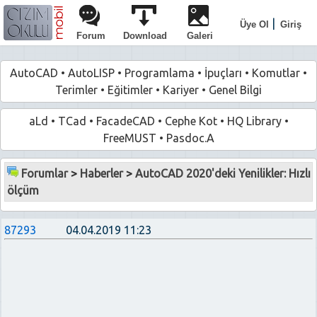
|
Üye Ol
Giriş
Forum
Download
Galeri
AutoCAD
•
AutoLISP
•
Programlama
•
İpuçları
•
Komutlar
•
Terimler
•
Eğitimler
•
Kariyer
•
Genel Bilgi
aLd
•
TCad
•
FacadeCAD
•
Cephe Kot
•
HQ Library
•
FreeMUST
•
Pasdoc.A
Forumlar
>
Haberler
>
AutoCAD 2020'deki Yenilikler: Hızlı
ölçüm
87293
04.04.2019 11:23