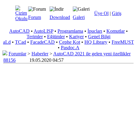
Üye Ol
|
Giriş
Forum
Download
Galeri
AutoCAD
•
AutoLISP
•
Programlama
•
İpuçları
•
Komutlar
•
Terimler
•
Eğitimler
•
Kariyer
•
Genel Bilgi
aLd
•
TCad
•
FacadeCAD
•
Cephe Kot
•
HQ Library
•
FreeMUST
•
Pasdoc.A
Forumlar
>
Haberler
>
AutoCAD 2021 ile gelen yeni özellikler
88156
19.05.2020 04:57