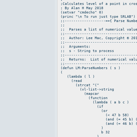
;Calculates level of a point in cro
; By Alan H May 2018
(setvar "cmdecho" 0)
(princ "\n To run just type SRLAB")
;;-------------------=={ Parse Numb
;;
;; Parses a list of numerical value
;;---------------------------------
;; Author: Lee Mac, Copyright ©
;;---------------------------------
;; Argum
;; s - String t
;;---------------------------------
;; Returns: List of numerical v
;;---------------------------------
(defun LM:ParseNumbers ( s )
(
(lambda ( l )
(read
(strcat "("
(vl-list->string
(mapcar
(function
(lambda ( a b c )
(if
(or
(< 47 b 58)
(and (= 45 b) (< 47 c 58
(and (= 46 b) (< 47 a 5
)
b 32
)