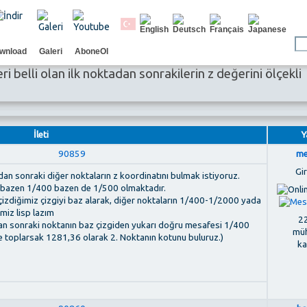
wnload
Galeri
AboneOl
ri belli olan ilk noktadan sonrakilerin z değerini ölçekli
İleti
Y
90859
me
Gir
dan sonraki diğer noktaların z koordinatını bulmak istiyoruz.
 bazen 1/400 bazen de 1/500 olmaktadır.
çizdiğimiz çizgiyi baz alarak, diğer noktaların 1/400-1/2000 yada
miz lisp lazım
22
n sonraki noktanın baz çizgiden yukarı doğru mesafesi 1/400
müh
e toplarsak 1281,36 olarak 2. Noktanın kotunu buluruz.)
ka