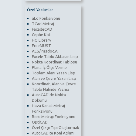
Özel Yazılımlar
aLd Fonksiyonu
TCad Metraj
FacadeCAD
Cephe Kot
HQ Library
FreeMUST
ALS/Pasdoc.A
Excele Tablo Aktaran Lisp
Nokta Koordinat Tablosu
Plana İç Ölçü Verme
Toplam Alanı Yazan Lisp
Alan ve Çevre Yazan Lisp
Koordinat, Alan ve Çevre
Tablo Halinde Yazma
AutoCAD'de Nokta
Dökümü
Hava Kanalı Metraj
Fonksiyonu
Boru Metrajı Fonksiyonu
OptiCAD
Özel Çizgi Tipi Oluşturmak
AutoCAD te Koni Açılımı