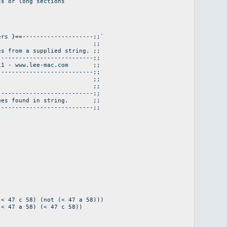
ss or long sections
ers }==--------------------;;`
 ;;
s from a supplied string. ;;
---------------------------;;
 2011 - www.lee-mac.com ;;
---------------------------;;
ents: ;;
o process ;;
---------------------------;;
alues found in string. ;;
---------------------------;;
) (not (< 47 a 58)))
8) (< 47 c 58))