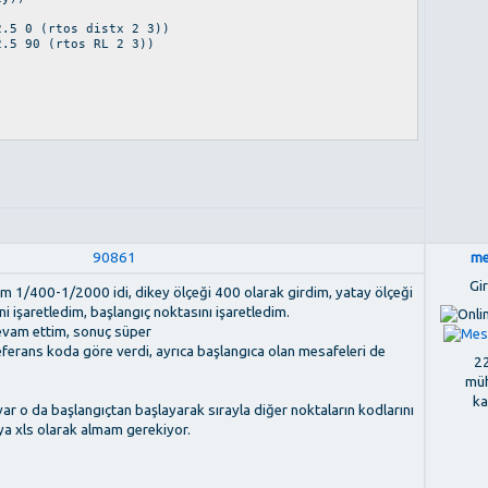
.5 0 (rtos distx 2 3))
.5 90 (rtos RL 2 3))
90861
me
Gir
eğim 1/400-1/2000 idi, dikey ölçeği 400 olarak girdim, yatay ölçeği
 işaretledim, başlangıç noktasını işaretledim.
devam ettim, sonuç süper
eferans koda göre verdi, ayrıca başlangıca olan mesafeleri de
22
müh
ka
var o da başlangıçtan başlayarak sırayla diğer noktaların kodlarını
ya xls olarak almam gerekiyor.