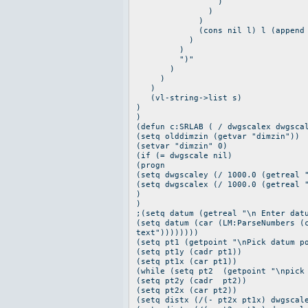
)
)
)
(cons nil l) l (append (cdr
)
)
")"
)
)
)
(vl-string->list s)
)
)
(defun c:SRLAB ( / dwgscalex dwgsca
(setq olddimzin (getvar "dimzin"))
(setvar "dimzin" 0)
(if (= dwgscale nil)
(progn
(setq dwgscaley (/ 1000.0 (getreal 
(setq dwgscalex (/ 1000.0 (getreal 
)
)
;(setq datum (getreal "\n Enter dat
(setq datum (car (LM:ParseNumbers (
text"))))))))
(setq pt1 (getpoint "\nPick datum p
(setq pt1y (cadr pt1))
(setq pt1x (car pt1))
(while (setq pt2 (getpoint "\npick
(setq pt2y (cadr pt2))
(setq pt2x (car pt2))
(setq distx (/(- pt2x pt1x) dwgscal