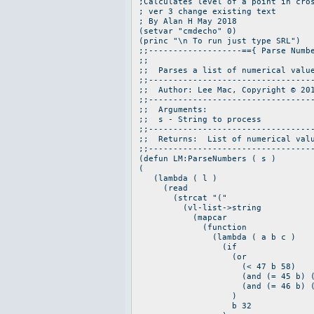
;Calculates level of a point in cro
; ver 3 change existing text
; By Alan H May 2018
(setvar "cmdecho" 0)
(princ "\n To run just type SRL")
;;-------------------=={ Parse Numb
;;
;; Parses a list of numerical value
;;---------------------------------
;; Author: Lee Mac, Copyright ©
;;---------------------------------
;; Argum
;; s - String t
;;---------------------------------
;; Returns: List of numerical v
;;---------------------------------
(defun LM:ParseNumbers ( s )
(
(lambda ( l )
(read
(strcat "("
(vl-list->string
(mapcar
(function
(lambda ( a b c )
(if
(or
(< 47 b 58)
(and (= 45 b) (< 47 c 58
(and (= 46 b) (< 47 a 5
)
b 32