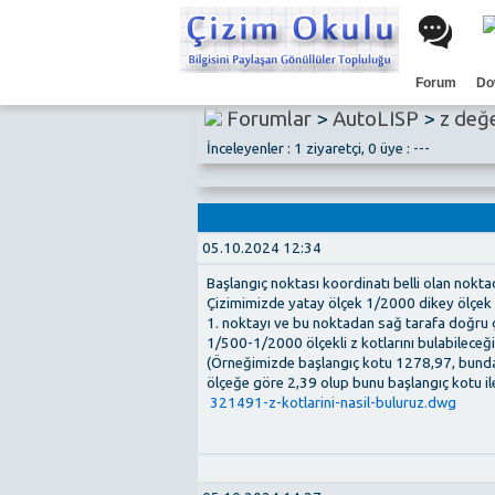
Forum
Do
Forumlar
>
AutoLISP
>
z değe
İnceleyenler : 1 ziyaretçi, 0 üye : ---
05.10.2024 12:34
Başlangıç noktası koordinatı belli olan nokta
Çizimimizde yatay ölçek 1/2000 dikey ölçek
1. noktayı ve bu noktadan sağ tarafa doğru 
1/500-1/2000 ölçekli z kotlarını bulabileceği
(Örneğimizde başlangıç kotu 1278,97, bunda
ölçeğe göre 2,39 olup bunu başlangıç kotu il
321491-z-kotlarini-nasil-buluruz.dwg