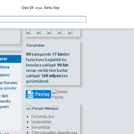
Üye Ol
Giriş Yap
veya
Forumdan
99
kategoride
17 bin
den
azar
fazla konu başlatıldı bu
konulara yaklaşık
90 bin
hoza
cevap verildi tüm bunlar
işimci
yaklaşık
109 milyon
kez
görüntülendi
 ileti
endis
yseri
Forum Menüsü
Forumda ara
İstatistikler
Sorumlular
Tüm mesajları okundu say