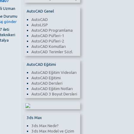
ha07
li Uzman
AutoCAD Genel
AutoCAD
AutoLISP
 ileti
AutoCAD Programlama
 teknikeri
AutoCAD Püfleri-1
talya
AutoCAD Püfleri-2
AutoCAD Komutları
AutoCAD Terimler Sözl.
AutoCAD Eğitimi
AutoCAD Eğitim Videoları
AutoCAD Eğitimi
AutoCAD Dersleri
AutoCAD Eğitim Notları
AutoCAD 3 Boyut Dersleri
3ds Max
3ds Max Nedir?
3ds Max Model ve Çizim