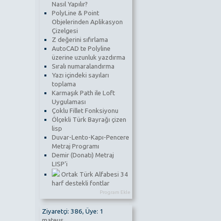
Nasıl Yapılır?
PolyLine & Point
Objelerinden Aplikasyon
Çizelgesi
Z değerini sıfırlama
AutoCAD te Polyline
üzerine uzunluk yazdırma
Sıralı numaralandırma
Yazı içindeki sayıları
toplama
Karmaşık Path ile Loft
Uygulaması
Çoklu Fillet Fonksiyonu
Ölçekli Türk Bayrağı çizen
lisp
Duvar-Lento-Kapı-Pencere
Metraj Programı
Demir (Donatı) Metraj
LISP'i
Ortak Türk Alfabesi 34
harf destekli fontlar
Program Ekle
Ziyaretçi: 386, Üye: 1
mateus