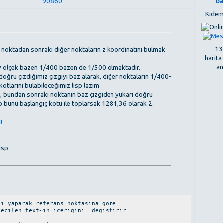
90860
ba
Kıdem
137
an noktadan sonraki diğer noktaların z koordinatını bulmak
harita
an
y ölçek bazen 1/400 bazen de 1/500 olmaktadır.
doğru çizdiğimiz çizgiyi baz alarak, diğer noktaların 1/400-
tlarını bulabileceğimiz lisp lazım
, bundan sonraki noktanın baz çizgiden yukarı doğru
 bunu başlangıç kotu ile toplarsak 1281,36 olarak 2.
g
lisp
i yaparak referans noktasina gore
secilen text~in icerigini degistirir