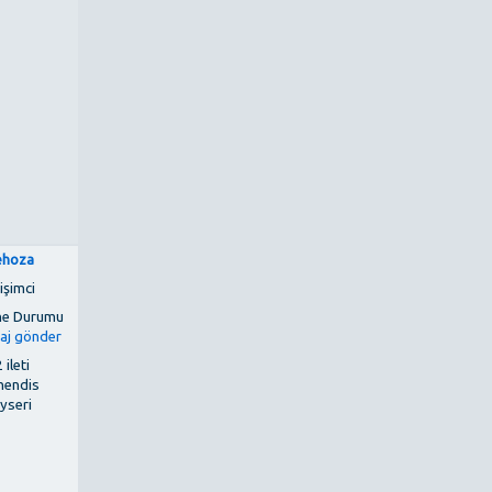
hoza
işimci
 ileti
endis
yseri