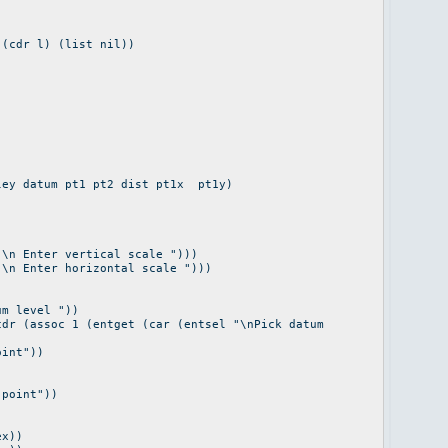
 l) (list nil))
ley datum pt1 pt2 dist pt1x pt1y)
"\n Enter vertical scale ")))
"\n Enter horizontal scale ")))
um level "))
cdr (assoc 1 (entget (car (entsel "\nPick datum
oint"))
 point"))
ex))