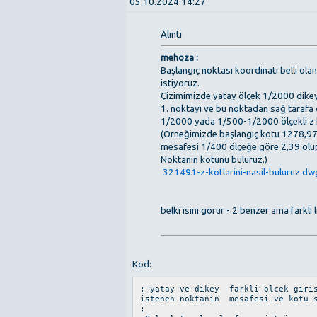
05.10.2024 14:27
Alıntı
mehoza :
Başlangıç noktası koordinatı belli ol
istiyoruz.
Çizimimizde yatay ölçek 1/2000 dike
1. noktayı ve bu noktadan sağ tarafa 
1/2000 yada 1/500-1/2000 ölçekli z ko
(Örneğimizde başlangıç kotu 1278,97
mesafesi 1/400 ölçeğe göre 2,39 olup
Noktanın kotunu buluruz.)
321491-z-kotlarini-nasil-buluruz.dw
belki isini gorur - 2 benzer ama farkli 
Kod:
; yatay ve dikey farkli olcek giris
istenen noktanin mesafesi ve kotu 
;