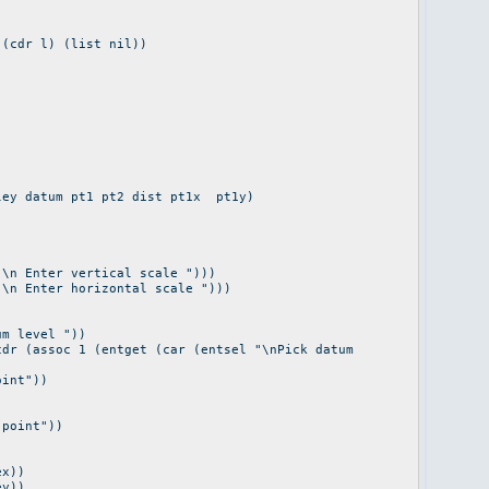
 l) (list nil))
ley datum pt1 pt2 dist pt1x pt1y)
"\n Enter vertical scale ")))
"\n Enter horizontal scale ")))
um level "))
cdr (assoc 1 (entget (car (entsel "\nPick datum
oint"))
 point"))
ex))
ey))