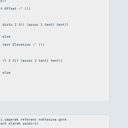
ey))
xt Offset :" )))
stx 2 3)) (assoc 1 tent) tent))
 else
text Elevation :" )))
l 2 3)) (assoc 1 tent) tent))
 else
i yaparak referans noktasina gore
ext olarak yazdirir