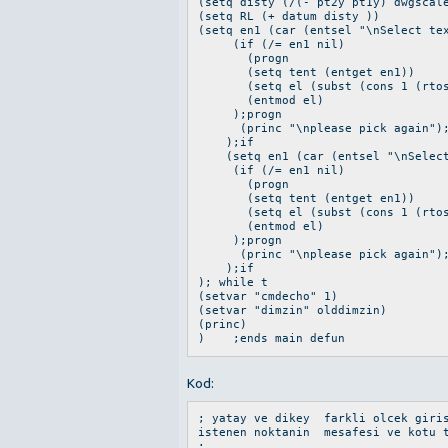
(setq disty (/(- pt2y pt1y) dwgscal
(setq RL (+ datum disty ))
(setq en1 (car (entsel "\nSelect te
(if (/= en1 nil)
(progn
(setq tent (entget en1))
(setq el (subst (cons 1 (rtos di
(entmod el)
);progn
(princ "\nplease pick again");
);if
(setq en1 (car (entsel "\nSelect 
(if (/= en1 nil)
(progn
(setq tent (entget en1))
(setq el (subst (cons 1 (rtos r
(entmod el)
);progn
(princ "\nplease pick again");
);if
); while t
(setvar "cmdecho" 1)
(setvar "dimzin" olddimzin)
(princ)
) ;ends main defun
Kod:
; yatay ve dikey farkli olcek giris
istenen noktanin mesafesi ve kotu t
;