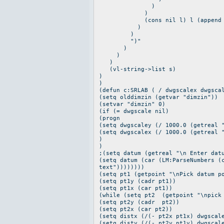
)
)
(cons nil l) l (append (cdr
)
)
")"
)
)
)
(vl-string->list s)
)
)
(defun c:SRLAB ( / dwgscalex dwgsca
(setq olddimzin (getvar "dimzin"))
(setvar "dimzin" 0)
(if (= dwgscale nil)
(progn
(setq dwgscaley (/ 1000.0 (getreal 
(setq dwgscalex (/ 1000.0 (getreal 
)
)
;(setq datum (getreal "\n Enter dat
(setq datum (car (LM:ParseNumbers (
text"))))))))
(setq pt1 (getpoint "\nPick datum p
(setq pt1y (cadr pt1))
(setq pt1x (car pt1))
(while (setq pt2 (getpoint "\npick
(setq pt2y (cadr pt2))
(setq pt2x (car pt2))
(setq distx (/(- pt2x pt1x) dwgscal
(setq disty (/(- pt2y pt1y) dwgscal