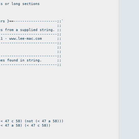
ss or long sections
ers }==--------------------;;`
 ;;
s from a supplied string. ;;
---------------------------;;
 2011 - www.lee-mac.com ;;
---------------------------;;
ents: ;;
o process ;;
---------------------------;;
alues found in string. ;;
---------------------------;;
) (not (< 47 a 58)))
8) (< 47 c 58))