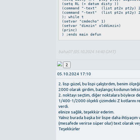
(setq RL (+ datum disty ))
(command "-text" (list pt2x pt2y) 2
(command "-text" (list pt2x pt2y) 2
); while t
(setvar "cmdecho" 1)
(setvar "dimzin" olddimzin)
(princ)
) ;ends main defun
baha07 (05.10.2024 14:40 GMT)
2
05.10.2024 17:10
2. lisp güzel, bu lispi çalıştırdım, benim ölç
2000 olarak girdim, başlangıç kodunun teksini
2. noktayı seçtim, diğer noktalara böylece 
1/400-1/2000 ölçekli çizimdeki Z kotlarını r
verdi.
elinize sağlık, teşekkür ederim.
Yalnız burada başka bir lispe daha ihtiyaçım 
(mesafede verirse süper olur) text olarak ve
Teşekkürler