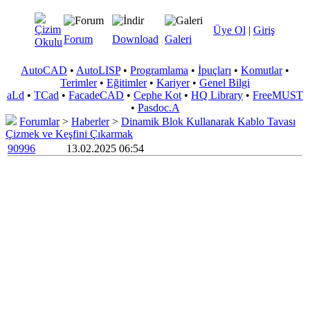
Üye Ol
|
Giriş
Forum
Download
Galeri
AutoCAD
•
AutoLISP
•
Programlama
•
İpuçları
•
Komutlar
•
Terimler
•
Eğitimler
•
Kariyer
•
Genel Bilgi
aLd
•
TCad
•
FacadeCAD
•
Cephe Kot
•
HQ Library
•
FreeMUST
•
Pasdoc.A
Forumlar
>
Haberler
>
Dinamik Blok Kullanarak Kablo Tavası
Çizmek ve Keşfini Çıkarmak
90996
13.02.2025 06:54