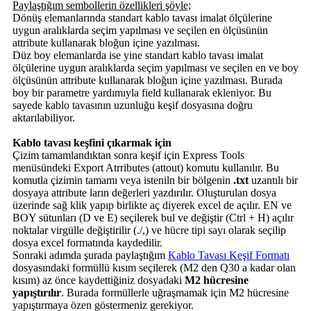
Paylaştığım sembollerin özellikleri şöyle;
Dönüş elemanlarında standart kablo tavası imalat ölçülerine
uygun aralıklarda seçim yapılması ve seçilen en ölçüsünün
attribute kullanarak bloğun içine yazılması.
Düz boy elemanlarda ise yine standart kablo tavası imalat
ölçülerine uygun aralıklarda seçim yapılması ve seçilen en ve boy
ölçüsünün attribute kullanarak bloğun içine yazılması. Burada
boy bir parametre yardımıyla field kullanarak ekleniyor. Bu
sayede kablo tavasının uzunluğu keşif dosyasına doğru
aktarılabiliyor.
Kablo tavası keşfini çıkarmak için
Çizim tamamlandıktan sonra keşif için Express Tools
menüsündeki Export Atrributes (attout) komutu kullanılır. Bu
komutla çizimin tamamı veya isteniln bir bölgenin
.txt
uzantılı bir
dosyaya attribute ların değerleri yazdırılır. Oluşturulan dosya
üzerinde sağ klik yapıp birlikte aç diyerek excel de açılır. EN ve
BOY sütunları (D ve E) seçilerek bul ve değiştir (Ctrl + H) açılır
noktalar virgülle değiştirilir (./,) ve hücre tipi sayı olarak seçilip
dosya excel formatında kaydedilir.
Sonraki adımda şurada paylaştığım
Kablo Tavası Keşif Formatı
dosyasındaki formüllü kısım seçilerek (M2 den Q30 a kadar olan
kısım) az önce kaydettiğiniz dosyadaki
M2 hücresine
yapıştırılır
. Burada formüllerle uğraşmamak için M2 hücresine
yapıştırmaya özen göstermeniz gerekiyor.