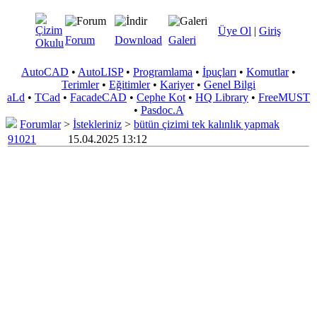
Üye Ol
|
Giriş
Forum
Download
Galeri
AutoCAD
•
AutoLISP
•
Programlama
•
İpuçları
•
Komutlar
•
Terimler
•
Eğitimler
•
Kariyer
•
Genel Bilgi
aLd
•
TCad
•
FacadeCAD
•
Cephe Kot
•
HQ Library
•
FreeMUST
•
Pasdoc.A
Forumlar
>
İstekleriniz
>
bütün çizimi tek kalınlık yapmak
91021
15.04.2025 13:12