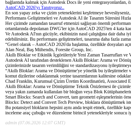
bağlantıda kalmak için Autodesk Docs ile yeni entegrasyonlardan, özel
AutoCAD 2026'yı Tanıtıyoruz..
En son yapay zeka ve çizim yeteneklerini keşfetmeye hevesliyseniz
Performans Geliştirmeleri ve Autodesk AI ile Tasarım Süresini Hızla
Her çizimde zamandan tasarruf etmenizi sağlayan önemli performans 
ortamlarında depolanan DWG'ler için AutoCAD 2025'ten 4 kata kada
Ve Autodesk AI'nın gücüyle, ekibinizin nasıl çalıştığına dair daha iyi
edebilirsiniz. Bu performans geliştirmeleri, tasarıma daha fazla za
“Genel olarak – AutoCAD 2026'da başlatma, özellikle dosyaları aç
Alan Neal, Baş Mühendis, Foresite Group, Inc.
Akıllı Bloklar ve Etkinlik İçgörüleriyle Yeni Zaman Tasarrufları ve V
Autodesk AI tarafından desteklenen Akıllı Bloklar: Arama ve Dönüşt
çizimlerinizde tasarım verimliliğini ve standardizasyonu iyileştirmey
“Akıllı Bloklar: Arama ve Dönüştürme'ye yönelik bu iyileştirmeler ve 
komut dizilerine odaklanmak yerine tasarımlarının kalitesine odakl
Chad Franklin, Kurumsal Çizim Üretim Koordinatörü, Associated E
Akıllı Bloklar: Arama ve Dönüştürme Teknik Önizlemesi ile çizimleri
veya yakın zamanda kullanılan bir bloğun veya Blok Kütüphanelerini
Smart Blocks: Search and Convert, tam geometri eşleşmelerinin örne
Blocks: Detect and Convert Tech Preview, bloklara dönüştürmek isteye
Bu potansiyel blokların hepsini aynı anda tespit etmek, özellikle ka
inceleme araç çubuğu ve düzenleme birincil yetenekleriyle sonucu iyi
admin (07.06.2026 12:07 GMT)