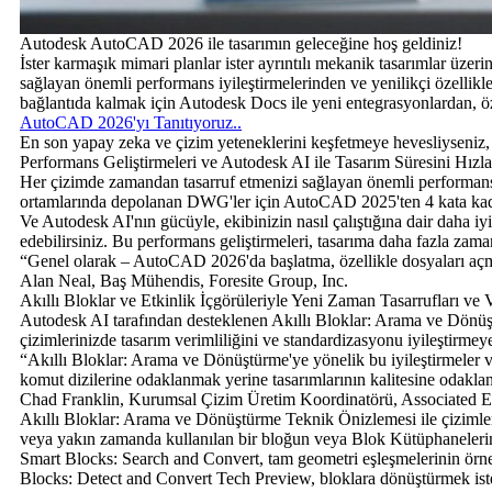
Autodesk AutoCAD 2026 ile tasarımın geleceğine hoş geldiniz!
İster karmaşık mimari planlar ister ayrıntılı mekanik tasarımlar üz
sağlayan önemli performans iyileştirmelerinden ve yenilikçi özellikle
bağlantıda kalmak için Autodesk Docs ile yeni entegrasyonlardan, özel
AutoCAD 2026'yı Tanıtıyoruz..
En son yapay zeka ve çizim yeteneklerini keşfetmeye hevesliyseniz
Performans Geliştirmeleri ve Autodesk AI ile Tasarım Süresini Hızla
Her çizimde zamandan tasarruf etmenizi sağlayan önemli performans 
ortamlarında depolanan DWG'ler için AutoCAD 2025'ten 4 kata kada
Ve Autodesk AI'nın gücüyle, ekibinizin nasıl çalıştığına dair daha iyi
edebilirsiniz. Bu performans geliştirmeleri, tasarıma daha fazla za
“Genel olarak – AutoCAD 2026'da başlatma, özellikle dosyaları aç
Alan Neal, Baş Mühendis, Foresite Group, Inc.
Akıllı Bloklar ve Etkinlik İçgörüleriyle Yeni Zaman Tasarrufları ve V
Autodesk AI tarafından desteklenen Akıllı Bloklar: Arama ve Dönüşt
çizimlerinizde tasarım verimliliğini ve standardizasyonu iyileştirmey
“Akıllı Bloklar: Arama ve Dönüştürme'ye yönelik bu iyileştirmeler ve 
komut dizilerine odaklanmak yerine tasarımlarının kalitesine odakl
Chad Franklin, Kurumsal Çizim Üretim Koordinatörü, Associated E
Akıllı Bloklar: Arama ve Dönüştürme Teknik Önizlemesi ile çizimleri
veya yakın zamanda kullanılan bir bloğun veya Blok Kütüphanelerini
Smart Blocks: Search and Convert, tam geometri eşleşmelerinin örne
Blocks: Detect and Convert Tech Preview, bloklara dönüştürmek isteye