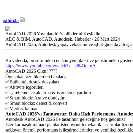
sahin25
AutoCAD 2026 Yayınlandı! Yeniliklerini Keşfedin
AEC & BIM, AutoCAD, Autodesk, Haberler / 26 Mart 2024
AutoCAD 2026, Autodesk yapay zekasının ve işbirliğine dayalı iş akışl
Bu videoda, bu sürümdeki en son yenilikleri ve geliştirmeleri göster
https://www.youtube.com/watch?v=jcl6-Ott_nA
AutoCAD 2026 Çıktı! ????
Öne çıkan özelliklerden bazıları;
✅Bağlantılı destek dosyaları
✅Aktivite içgörüleri
✅işaretleme içe aktarma & işaretleme yardımı
✅Smart block: Ara ve dönüştür
✅Smart blocks: detect & convert
✅Merkez katman
AutoCAD 2026'yı Tanıtıyoruz: Daha Hızlı Performans, Autodesk
Autodesk AutoCAD 2026 ile tasarımın geleceğine hoş geldiniz!
İster karmaşık mimari planlar ister ayrıntılı mekanik tasarımlar üz
sağlayan önemli performans iyileştirmelerinden ve yenilikçi özellikle