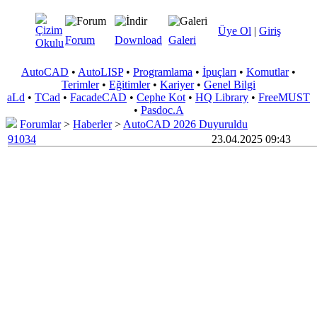
Üye Ol
|
Giriş
Forum
Download
Galeri
AutoCAD
•
AutoLISP
•
Programlama
•
İpuçları
•
Komutlar
•
Terimler
•
Eğitimler
•
Kariyer
•
Genel Bilgi
aLd
•
TCad
•
FacadeCAD
•
Cephe Kot
•
HQ Library
•
FreeMUST
•
Pasdoc.A
Forumlar
>
Haberler
>
AutoCAD 2026 Duyuruldu
91034
23.04.2025 09:43