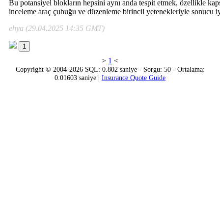
Bu potansiyel blokların hepsini aynı anda tespit etmek, özellikle ka
inceleme araç çubuğu ve düzenleme birincil yetenekleriyle sonucu iyi
ehya (29.04.2025 14:35 GMT)
1
>
1
<
Copyright © 2004-2026 SQL: 0.802 saniye - Sorgu: 50 - Ortalama:
0.01603 saniye |
Insurance Quote Guide