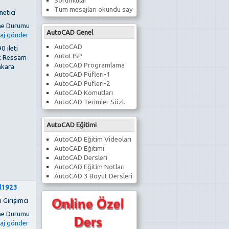
Sorumlular
Tüm mesajları okundu say
netici
AutoCAD Genel
AutoCAD
0 ileti
AutoLISP
k Ressam
AutoCAD Programlama
kara
AutoCAD Püfleri-1
AutoCAD Püfleri-2
AutoCAD Komutları
AutoCAD Terimler Sözl.
AutoCAD Eğitimi
AutoCAD Eğitim Videoları
AutoCAD Eğitimi
AutoCAD Dersleri
AutoCAD Eğitim Notları
AutoCAD 3 Boyut Dersleri
il1923
 Girişimci