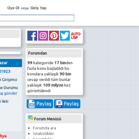
Üye Ol
Giriş Yap
veya
Forumdan
99
kategoride
17 bin
den
azar
fazla konu başlatıldı bu
il1923
konulara yaklaşık
90 bin
cevap verildi tüm bunlar
 Girişimci
yaklaşık
109 milyon
kez
görüntülendi
 ileti
Forum Menüsü
Forumda ara
İstatistikler
hya