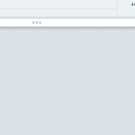
44
>
1
<