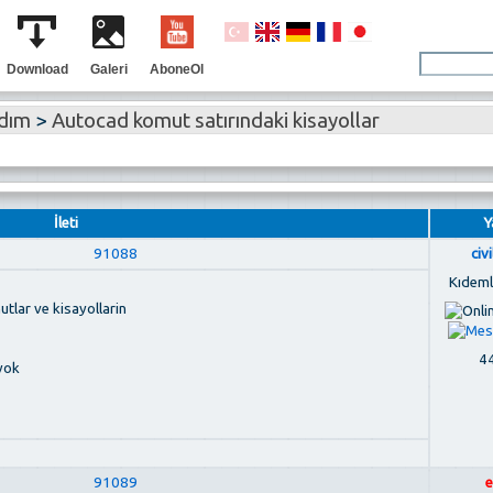
Download
Galeri
AboneOl
rdım
>
Autocad komut satırındaki kisayollar
İleti
Y
91088
civ
Kıdemli
tlar ve kisayollarin
44
yok
91089
e