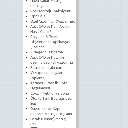
Hava Kanalı Metraj
Fonksiyonu
Boru Metrajı Fonksiyonu
OptiCAD
Özel Çizgi Tipi Oluşturmak
AutoCAD te Koni Açılımı
Nasıl Yapılır?
PolyLine & Point
Objelerinden Aplikasyon
Çizelgesi
Z değerini sıfırlama
AutoCAD te Polyline
üzerine uzunluk yazdırma
Sıralı numaralandırma
Yazı içindeki sayıları
toplama
Karmaşık Path ile Loft
Uygulaması
Çoklu Fillet Fonksiyonu
Ölçekli Türk Bayrağı çizen
lisp
Duvar-Lento-Kapı-
Pencere Metraj Programı
Demir (Donatı) Metraj
LISP'i