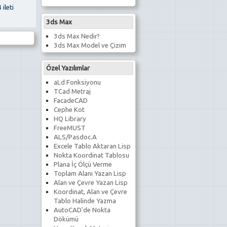
 ileti
3ds Max
3ds Max Nedir?
3ds Max Model ve Çizim
Özel Yazılımlar
aLd Fonksiyonu
TCad Metraj
FacadeCAD
Cephe Kot
HQ Library
FreeMUST
ALS/Pasdoc.A
Excele Tablo Aktaran Lisp
Nokta Koordinat Tablosu
Plana İç Ölçü Verme
Toplam Alanı Yazan Lisp
Alan ve Çevre Yazan Lisp
Koordinat, Alan ve Çevre
Tablo Halinde Yazma
AutoCAD'de Nokta
Dökümü