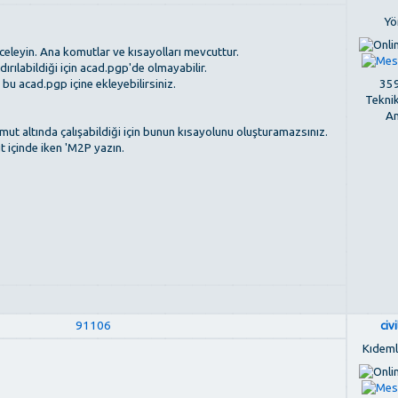
Yö
inceleyin. Ana komutlar ve kısayolları mevcuttur.
dırılabildiği için acad.pgp'de olmayabilir.
359
u acad.pgp içine ekleyebilirsiniz.
Tekni
An
t altında çalışabildiği için bunun kısayolunu oluşturamazsınız.
t içinde iken 'M2P yazın.
91106
civ
Kıdemli