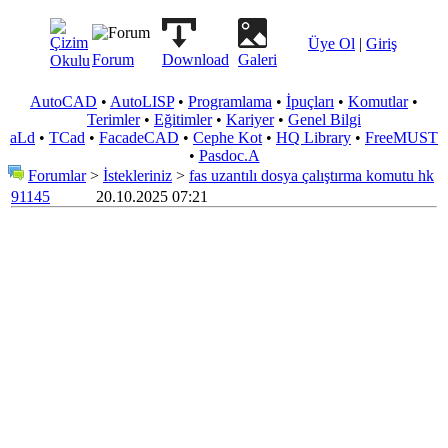
Üye Ol
|
Giriş
Forum
Download
Galeri
AutoCAD
•
AutoLISP
•
Programlama
•
İpuçları
•
Komutlar
•
Terimler
•
Eğitimler
•
Kariyer
•
Genel Bilgi
aLd
•
TCad
•
FacadeCAD
•
Cephe Kot
•
HQ Library
•
FreeMUST
•
Pasdoc.A
Forumlar
>
İstekleriniz
>
fas uzantılı dosya çalıştırma komutu hk
91145
20.10.2025 07:21