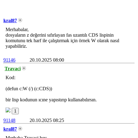
kral87
Merhabalar,
dosyaların z değerini sıfırlayan fas uzantılı CDS lispinin
komutunu tek harf ile çalıştırmak için örnek W olarak nasıl
yapabiliriz.
91146
20.10.2025 08:00
Travaci
Kod:
(defun c:W (/) (c:CDS))
bir lisp kodunun ıcıne yapıstırıp kullanabılırsın.
1
91148
20.10.2025 08:25
kral87
Merhaba Travaci bey,