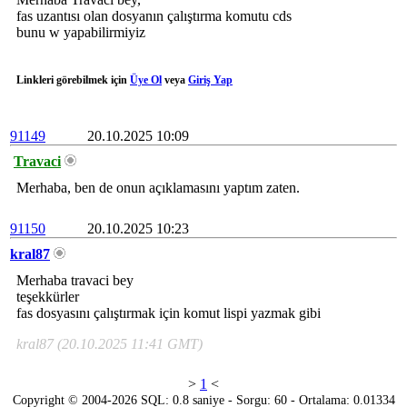
fas uzantısı olan dosyanın çalıştırma komutu cds
bunu w yapabilirmiyiz
Linkleri görebilmek için
Üye Ol
veya
Giriş Yap
91149
20.10.2025 10:09
Travaci
Merhaba, ben de onun açıklamasını yaptım zaten.
91150
20.10.2025 10:23
kral87
Merhaba travaci bey
teşekkürler
fas dosyasını çalıştırmak için komut lispi yazmak gibi
kral87 (20.10.2025 11:41 GMT)
>
1
<
Copyright © 2004-2026 SQL: 0.8 saniye - Sorgu: 60 - Ortalama: 0.01334