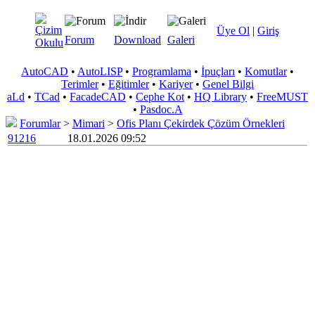
Üye Ol
|
Giriş
Forum
Download
Galeri
AutoCAD
•
AutoLISP
•
Programlama
•
İpuçları
•
Komutlar
•
Terimler
•
Eğitimler
•
Kariyer
•
Genel Bilgi
aLd
•
TCad
•
FacadeCAD
•
Cephe Kot
•
HQ Library
•
FreeMUST
•
Pasdoc.A
Forumlar
>
Mimari
>
Ofis Planı Çekirdek Çözüm Örnekleri
91216
18.01.2026 09:52