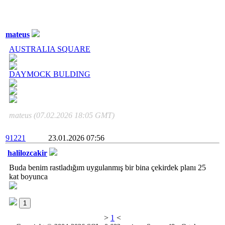
mateus
AUSTRALIA SQUARE
DAYMOCK BULDING
mateus (07.02.2026 18:05 GMT)
91221
23.01.2026 07:56
halilozcakir
Buda benim rastladığım uygulanmış bir bina çekirdek planı 25
kat boyunca
1
>
1
<