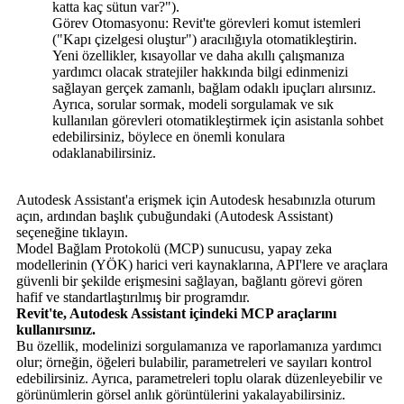
katta kaç sütun var?").
Görev Otomasyonu: Revit'te görevleri komut istemleri
("Kapı çizelgesi oluştur") aracılığıyla otomatikleştirin.
Yeni özellikler, kısayollar ve daha akıllı çalışmanıza
yardımcı olacak stratejiler hakkında bilgi edinmenizi
sağlayan gerçek zamanlı, bağlam odaklı ipuçları alırsınız.
Ayrıca, sorular sormak, modeli sorgulamak ve sık
kullanılan görevleri otomatikleştirmek için asistanla sohbet
edebilirsiniz, böylece en önemli konulara
odaklanabilirsiniz.
Autodesk Assistant'a erişmek için Autodesk hesabınızla oturum
açın, ardından başlık çubuğundaki (Autodesk Assistant)
seçeneğine tıklayın.
Model Bağlam Protokolü (MCP) sunucusu, yapay zeka
modellerinin (YÖK) harici veri kaynaklarına, API'lere ve araçlara
güvenli bir şekilde erişmesini sağlayan, bağlantı görevi gören
hafif ve standartlaştırılmış bir programdır.
Revit'te, Autodesk Assistant içindeki MCP araçlarını
kullanırsınız.
Bu özellik, modelinizi sorgulamanıza ve raporlamanıza yardımcı
olur; örneğin, öğeleri bulabilir, parametreleri ve sayıları kontrol
edebilirsiniz. Ayrıca, parametreleri toplu olarak düzenleyebilir ve
görünümlerin görsel anlık görüntülerini yakalayabilirsiniz.