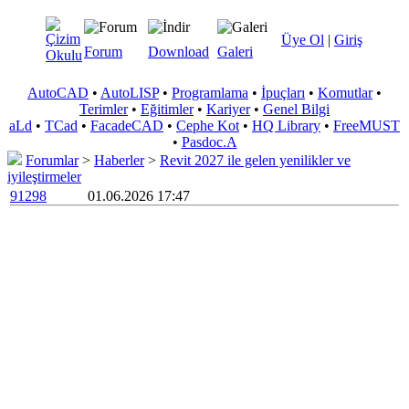
Üye Ol
|
Giriş
Forum
Download
Galeri
AutoCAD
•
AutoLISP
•
Programlama
•
İpuçları
•
Komutlar
•
Terimler
•
Eğitimler
•
Kariyer
•
Genel Bilgi
aLd
•
TCad
•
FacadeCAD
•
Cephe Kot
•
HQ Library
•
FreeMUST
•
Pasdoc.A
Forumlar
>
Haberler
>
Revit 2027 ile gelen yenilikler ve
iyileştirmeler
91298
01.06.2026 17:47