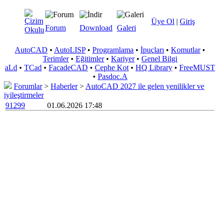
Üye Ol
|
Giriş
Forum
Download
Galeri
AutoCAD
•
AutoLISP
•
Programlama
•
İpuçları
•
Komutlar
•
Terimler
•
Eğitimler
•
Kariyer
•
Genel Bilgi
aLd
•
TCad
•
FacadeCAD
•
Cephe Kot
•
HQ Library
•
FreeMUST
•
Pasdoc.A
Forumlar
>
Haberler
>
AutoCAD 2027 ile gelen yenilikler ve
iyileştirmeler
91299
01.06.2026 17:48