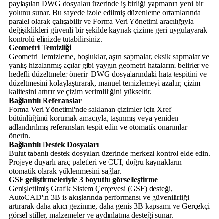
paylaşılan DWG dosyaları üzerinde iş birliği yapmanın yeni bir
yolunu sunar. Bu sayede izole edilmiş düzenleme ortamlarında
paralel olarak çalışabilir ve Forma Veri Yönetimi aracılığıyla
değişiklikleri güvenli bir şekilde kaynak çizime geri uygulayarak
kontrolü elinizde tutabilirsiniz.
Geometri Temizliği
Geometri Temizleme, boşluklar, aşırı sapmalar, eksik sapmalar ve
yanlış hizalanmış açılar gibi yaygın geometri hatalarını belirler ve
hedefli düzeltmeler önerir. DWG dosyalarındaki hata tespitini ve
düzeltmesini kolaylaştırarak, manuel temizlemeyi azaltır, çizim
kalitesini artırır ve çizim verimliliğini yükseltir.
Bağlantılı Referanslar
Forma Veri Yönetimi'nde saklanan çizimler için Xref
bütünlüğünü korumak amacıyla, taşınmış veya yeniden
adlandırılmış referansları tespit edin ve otomatik onarımlar
önerin.
Bağlantılı Destek Dosyaları
Bulut tabanlı destek dosyaları üzerinde merkezi kontrol elde edin.
Projeye duyarlı araç paletleri ve CUI, doğru kaynakların
otomatik olarak yüklenmesini sağlar.
GSF geliştirmeleriyle 3 boyutlu görselleştirme
Genişletilmiş Grafik Sistem Çerçevesi (GSF) desteği,
AutoCAD'in 3B iş akışlarında performansı ve güvenilirliği
artırarak daha akıcı gezinme, daha geniş 3B kapsamı ve Gerçekçi
görsel stiller, malzemeler ve aydınlatma desteği sunar.