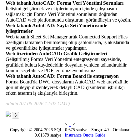
Web tabanlı AutoCAD: Forma Veri Yönetimi Sorunları
İletişimi geliştirmek ve ekiplerin uyum içinde çalışmasını
sağlamak için Forma Veri Yönetimi sorunlarını doğrudan
AutoCAD web platformunda oluşturun, görüntüleyin ve çözün.
Web tabanlı AutoCAD: Sayfa Seti Yöneticisinde
iyileştirmeler
Web tabanlı Sheet Set Manager artık Connected Support Files
özelliğini tamamen benimsemiş olup şablonlarda, iş akışlarında
ve güvenilirlikte iyileştirmeler yapılmıştır.
Web üzerinden AutoCAD: Grafik Geliştirmeleri
Geliştirilmiş Forma Veri Yönetimi entegrasyonu sayesinde,
grafikleri buluta kaydedebilir, dosyaları yeniden adlandırabilir,
konum seçebilir ve PDF'leri önizleyebilirsiniz.
Web tabanlı AutoCAD: Forma Board ile entegrasyon
Forma Board'da DWG dosyalarını AutoCAD web arayüzü ile
görüntüleyip düzenleyerek detaylı CAD çizimlerini işbirlikçi
erken tasarım iş akışlarıyla birleştirin.
admin (07.06.2026 12:07 GMT)
3
>
1
<
Copyright © 2004-2026 SQL: 0.675 saniye - Sorgu: 49 - Ortalama:
0.01379 saniye |
Insurance Quote Guide