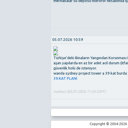
merhabalar su deposu hidrofor hesabında işle
05.07.2026 10:59
Türkiye'deki Binaların Yangından Korunması
aşan yapılarda en az bir adet acil durum (it
güvenlik holü de isteniyor.
wanda sydney project tower a 39 kat burda ya
39.KAT PLANI
mateus (05.07.2026 11:34 GMT)
Copyright © 2004-2026 |