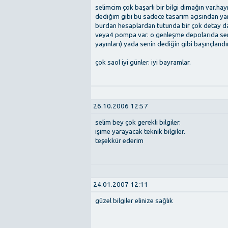
selimcim çok başarlı bir bilgi dimağın var.hay
dediğim gibi bu sadece tasarım açısından yan
burdan hesaplardan tutunda bir çok detay da
veya4 pompa var. o genleşme depolarıda sen
yayınları) yada senin dediğin gibi başınçlandı
çok saol iyi günler. iyi bayramlar.
26.10.2006 12:57
selim bey çok gerekli bilgiler.
işime yarayacak teknik bilgiler.
teşekkür ederim
24.01.2007 12:11
güzel bilgiler elinize sağlık