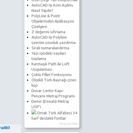
AutoCAD te Koni Açılımı
Nasıl Yapılır?
PolyLine & Point
Objelerinden Aplikasyon
Çizelgesi
Z değerini sıfırlama
AutoCAD te Polyline
üzerine uzunluk yazdırma
Sıralı numaralandırma
Yazı içindeki sayıları
toplama
Karmaşık Path ile Loft
Uygulaması
Çoklu Fillet Fonksiyonu
Ölçekli Türk Bayrağı çizen
lisp
Duvar-Lento-Kapı-
Pencere Metraj Programı
Demir (Donatı) Metraj
LISP'i
Ortak Türk Alfabesi 34
harf destekli fontlar
Program Ekle
rad83