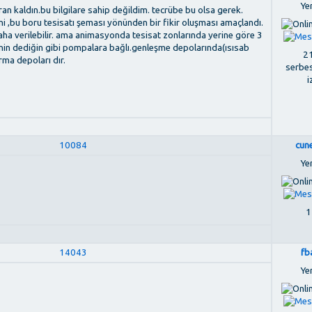
Ye
ran kaldın.bu bilgilare sahip değildim. tecrübe bu olsa gerek.
i ,bu boru tesisatı şeması yönünden bir fikir oluşması amaçlandı.
ha verilebilir. ama animasyonda tesisat zonlarında yerine göre 3
in dediğin gibi pompalara bağlı.genleşme depolarında(ısısab
21
rma depoları dır.
serbe
i
10084
cun
Ye
1
14043
fb
Ye