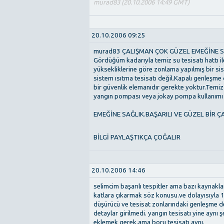
murad83 (20.10.2006 14:49 GMT)
20.10.2006 09:25
murad83 ÇALIŞMAN ÇOK GÜZEL EMEĞİNE S
Gördüğüm kadarıyla temiz su tesisatı hattı il
yüksekliklerine göre zonlama yapılmış bir s
sistem ısıtma tesisatı değil.Kapalı genleşme
bir güvenlik elemanıdır gerekte yoktur.Temiz s
yangın pompası veya jokay pompa kullanımı o
EMEĞİNE SAĞLIK.BAŞARILI VE GÜZEL BİR Ç
BİLGİ PAYLAŞTIKÇA ÇOĞALIR
20.10.2006 14:46
selimcim başarılı tespitler ama bazı kaynak
katlara çıkarmak söz konusu.ve dolayısıyla 1 
düşürücü ve tesisat zonlarındaki genleşme de
detaylar girilmedi. yangın tesisatı yine aynı 
eklemek gerek.ama boru tesisatı aynı.