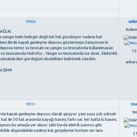
9906
seli
Kıdem
AĞLIK.
e yangın hattı belirgin değil tek hat gözüküyor sadece kat
istem.Birde kapalı genleşme deposu göstermişin.Sanıyorum ki
 deposu temiz su tesisatı ve yangın su tesisatında kullanılmayan
133
u tesisatında Hidrofor , Yangın su tesisatında ise dizel , Elektrikli
lmalıdır.Ben gördüğüm eksiklikleri belirtmek istedim.
ankara
ALIŞMA
9931
mu
Ye
larda kapalı genleşme deposu olarak geçiyor. yani suyu çok yüksek
kat ile 50 kat arasında bayağı basınç farkı var. her katta ki basınç
posu bu amaçla yer alıyor. tabi burda eletrik panosu gibi
şekilde düşünülebilir.sadece kat girişelerine hortum ver lans
21