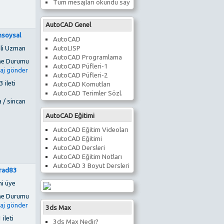
Tüm mesajları okundu say
AutoCAD Genel
msoysal
AutoCAD
AutoLISP
li Uzman
AutoCAD Programlama
AutoCAD Püfleri-1
AutoCAD Püfleri-2
 ileti
AutoCAD Komutları
AutoCAD Terimler Sözl.
 / sincan
AutoCAD Eğitimi
AutoCAD Eğitim Videoları
AutoCAD Eğitimi
AutoCAD Dersleri
AutoCAD Eğitim Notları
AutoCAD 3 Boyut Dersleri
rad83
ni üye
3ds Max
 ileti
3ds Max Nedir?