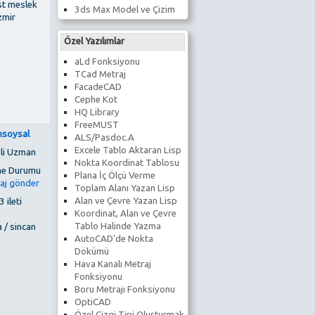
st meslek
3ds Max Model ve Çizim
zmir
Özel Yazılımlar
aLd Fonksiyonu
TCad Metraj
FacadeCAD
Cephe Kot
HQ Library
FreeMUST
msoysal
ALS/Pasdoc.A
Excele Tablo Aktaran Lisp
li Uzman
Nokta Koordinat Tablosu
Plana İç Ölçü Verme
Toplam Alanı Yazan Lisp
Alan ve Çevre Yazan Lisp
 ileti
Koordinat, Alan ve Çevre
Tablo Halinde Yazma
 / sincan
AutoCAD'de Nokta
Dökümü
Hava Kanalı Metraj
Fonksiyonu
Boru Metrajı Fonksiyonu
OptiCAD
Özel Çizgi Tipi Oluşturmak