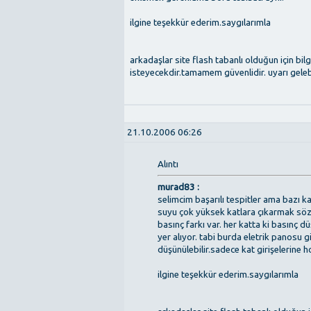
ilgine teşekkür ederim.saygılarımla
arkadaşlar site flash tabanlı olduğun için b
isteyecekdir.tamamem güvenlidir. uyarı gelebi
21.10.2006 06:26
Alıntı
murad83 :
selimcim başarılı tespitler ama bazı 
suyu çok yüksek katlara çıkarmak söz 
basınç farkı var. her katta ki basınç
yer alıyor. tabi burda eletrik panosu gi
düşünülebilir.sadece kat girişelerine 
ilgine teşekkür ederim.saygılarımla