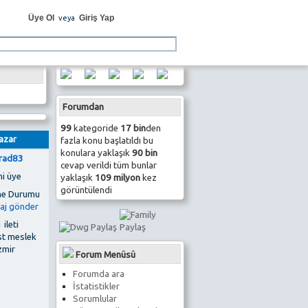
Üye Ol
Giriş Yap
veya
Forumdan
99
kategoride
17 bin
den
azar
fazla konu başlatıldı bu
konulara yaklaşık
90 bin
rad83
cevap verildi tüm bunlar
ni üye
yaklaşık
109 milyon
kez
görüntülendi
 ileti
st meslek
zmir
Forum Menüsü
Forumda ara
İstatistikler
Sorumlular