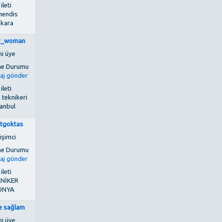
 ileti
endis
nkara
y_woman
ni üye
 ileti
 teknikeri
tanbul
tgoktas
işimci
 ileti
NİKER
ONYA
 sağlam
ni üye