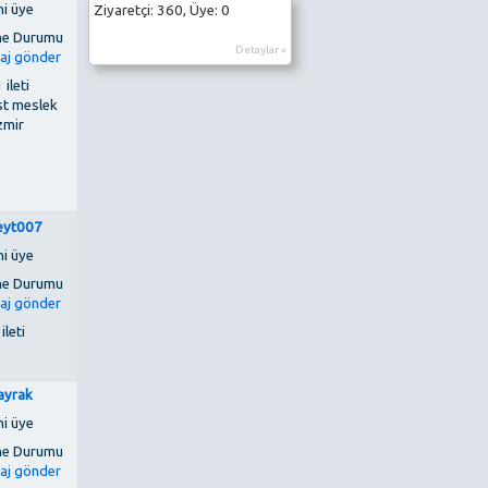
ni üye
Ziyaretçi: 360, Üye: 0
Detaylar »
 ileti
st meslek
zmir
eyt007
ni üye
 ileti
ayrak
ni üye