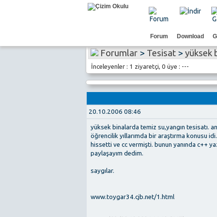
Forum
Download
G
Forumlar
>
Tesisat
>
yüksek 
İnceleyenler : 1 ziyaretçi, 0 üye : ---
20.10.2006 08:46
yüksek binalarda temiz su,yangın tesisatı. an
öğrencilik yıllarımda bir araştırma konusu idi.
hissetti ve cc vermişti. bunun yanında c++ y
paylaşayım dedim.
saygılar.
www.toygar34.cjb.net/1.html