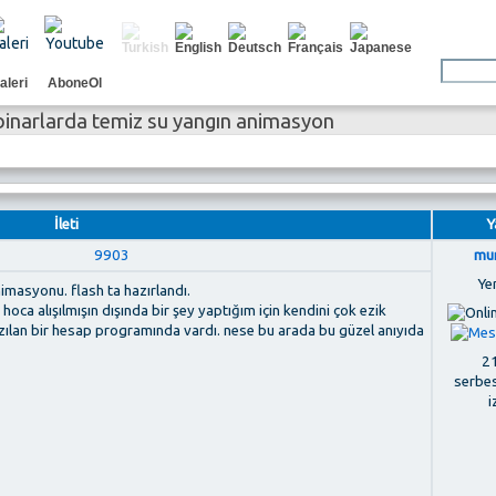
aleri
AboneOl
binarlarda temiz su yangın animasyon
İleti
Y
9903
mu
Ye
imasyonu. flash ta hazırlandı.
 hoca alışılmışın dışında bir şey yaptığım için kendini çok ezik
azılan bir hesap programında vardı. nese bu arada bu güzel anıyıda
21
serbe
i