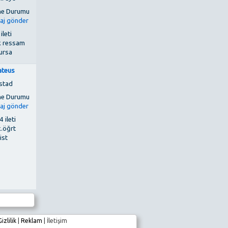
 ileti
k ressam
ursa
teus
stad
 ileti
k.öğrt
ist
Gizlilik
|
Reklam
|
İletişim