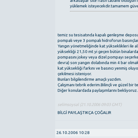
arkadaşlar site flash tabanlı olduğun 
yüklemek isteyecekdir.tamamem güvenlid
temiz su tesisatında kapalı genleşme deposu
pompalı veye 3 pompalı hidroforun basınçla
Yangın yönetmeliğinde kat yükseklikleri ile
yüksekliği 21,50 mt yi geçen bütün binalard
pompasını jokey veya dizel pompayı seçerken
devra) son yangın dolabında min 4 bar olmak
kat yüksekliği farkını ve basıncı yenmiş oluyo
çekilmesi isteniyor.
Bunları bilgilendirme amaçlı yazdım.
Çalışmanı tebrik ederim.Bilinçli ve güzel bir t
Diğer konulardada paylaşımlarını bekliyoruz.
selimsoysal (21.10.2006 09:03 GMT)
BİLGİ PAYLAŞTIKÇA ÇOĞALIR
26.10.2006 10:28