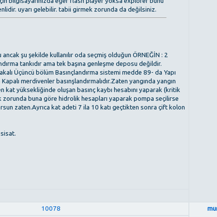
için bilgisayarınızda eğer flash player yoksa explorer bunu
ir. uyarı gelebilir. tabii girmek zorunda da değilsiniz.
 ancak şu şekilde kullanılır oda seçmiş olduğun ÖRNEĞİN : 2
ndırma tankıdır ama tek başına genleşme deposu değildir.
 alakalı Üçüncü bölüm Basınçlandırma sistemi medde 89- da Yapı
a Kapalı merdivenler basınşlandırmalıdır.Zaten yangında yangın
 kat yüksekliğinde oluşan basınç kaybı hesabını yaparak (kritik
 zorunda buna göre hidrolik hesapları yaparak pompa seçilirse
rsun zaten.Ayrıca kat adeti 7 ila 10 katı geçtikten sonra çift kolon
esisat.
10078
mu