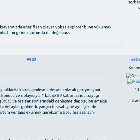
serbe
i
ilgisayarınızda eğer flash player yoksa explorer bunu yüklemek
lir. tabii girmek zorunda da değilsiniz.
9962
seli
Kıdem
133
kaynaklarda kapalı genleşme deposu olarak geçiyor. yani
konusu.ve dolayısıyla 1 kat ile 50 kat arasında bayağı
ankara
 düşürücü ve tesisat zonlarındaki genleşme deposu bu amaçla
bi detaylar girilmedi. yangın tesisatı yine aynı şekilde
hortum ver lans eklemek gerek.ama boru tesisatı aynı.