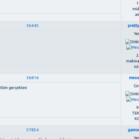
1
müh
a
36445
prett
Ye
2
makina
is
36816
mesu
Gir
ettim gerçekten
9
TEK
K
57854
gamze
Ye