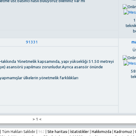
tme üst basıncı nasıl buluyoruz bileniniz var mı
1
tekni
b
91331
ma
Ü
 Hakkında Yönetmelik kapsamında, yapı yüksekliği 51.50 metreyi
faiye) asansörü yapılması zorunludur.Ayrıca asansör önünde
584
te
pmamışlar ülkelerin yönetmelik farklılıkları
>
1
<
 Tüm Hakları Saklıdır |
962
|
Site haritası
|
İstatistikler
|
Hakkımızda
|
Kadromuz
|