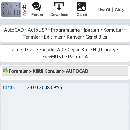
|
Üye Ol
Giriş
Forum
Download
Galeri
AutoCAD
•
AutoLISP
•
Programlama
•
İpuçları
•
Komutlar
•
Terimler
•
Eğitimler
•
Kariyer
•
Genel Bilgi
aLd
•
TCad
•
FacadeCAD
•
Cephe Kot
•
HQ Library
•
FreeMUST
•
Pasdoc.A
Forumlar
>
Kilitli Konular
>
AUTOCAD!
34745
23.03.2008 09:55