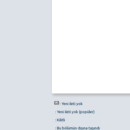
: Yeni ileti yok
: Yeni ileti yok (popüler)
: Kilitli
: Bu bölümün dışına taşındı