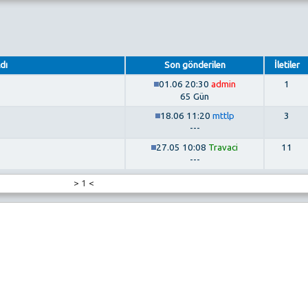
dı
Son gönderilen
İletiler
01.06 20:30
admin
1
65 Gün
18.06 11:20
mttlp
3
---
27.05 10:08
Travaci
11
---
>
1
<