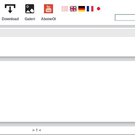
Download
Galeri
AboneOl
>
1
<