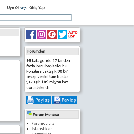
Üye Ol
Giriş Yap
veya
Forumdan
99
kategoride
17 bin
den
fazla konu başlatıldı bu
konulara yaklaşık
90 bin
cevap verildi tüm bunlar
yaklaşık
109 milyon
kez
görüntülendi
Forum Menüsü
Forumda ara
İstatistikler