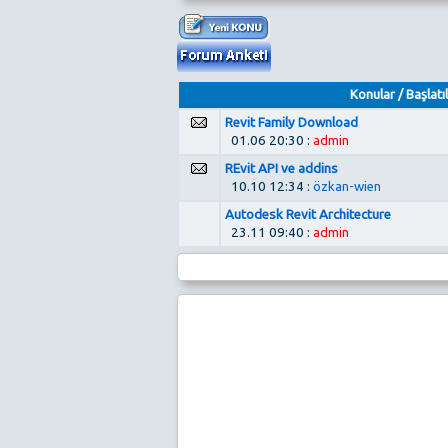
Konular
/
Başlatıl
Revit Family Download
01.06 20:30 :
admin
REvit API ve addins
10.10 12:34 :
özkan-wien
Autodesk Revit Architecture
23.11 09:40 :
admin