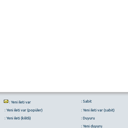
: Sabit
: Yeni ileti var
: Yeni ileti var (popüler)
: Yeni ileti var (sabit)
: Yeni ileti (kilitli)
: Duyuru
: Yeni duyuru