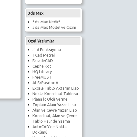
3ds Max
3ds Max Nedir?
3ds Max Model ve Çizim
Özel Yazılımlar
aLd Fonksiyonu
TCad Metraj
FacadeCAD
Cephe Kot
HQ Library
FreeMUST
ALS/Pasdoc.A
Excele Tablo Aktaran Lisp
Nokta Koordinat Tablosu
Plana İç Ölçü Verme
Toplam Alanı Yazan Lisp
Alan ve Çevre Yazan Lisp
Koordinat, Alan ve Çevre
Tablo Halinde Yazma
AutoCAD'de Nokta
Dökümü