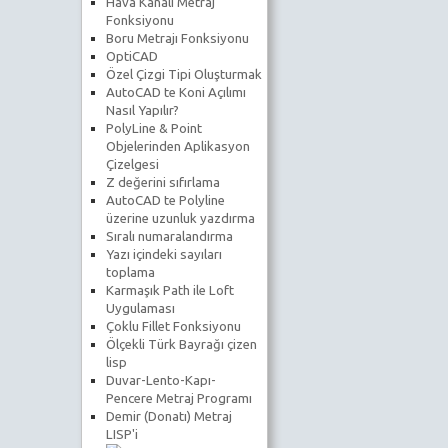
Hava Kanalı Metraj
Fonksiyonu
Boru Metrajı Fonksiyonu
OptiCAD
Özel Çizgi Tipi Oluşturmak
AutoCAD te Koni Açılımı
Nasıl Yapılır?
PolyLine & Point
Objelerinden Aplikasyon
Çizelgesi
Z değerini sıfırlama
AutoCAD te Polyline
üzerine uzunluk yazdırma
Sıralı numaralandırma
Yazı içindeki sayıları
toplama
Karmaşık Path ile Loft
Uygulaması
Çoklu Fillet Fonksiyonu
Ölçekli Türk Bayrağı çizen
lisp
Duvar-Lento-Kapı-
Pencere Metraj Programı
Demir (Donatı) Metraj
LISP'i