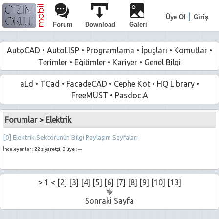
|
Üye Ol
Giriş
Forum
Download
Galeri
AutoCAD
•
AutoLISP
•
Programlama
•
İpuçları
•
Komutlar
•
Terimler
•
Eğitimler
•
Kariyer
•
Genel Bilgi
aLd
•
TCad
•
FacadeCAD
•
Cephe Kot
•
HQ Library
•
FreeMUST
•
Pasdoc.A
Forumlar
>
Elektrik
[0] Elektrik Sektörünün Bilgi Paylaşım Sayfaları
İnceleyenler :
22 ziyaretçi, 0 üye : ---
>
1
< [
2
] [
3
] [
4
] [
5
] [
6
] [
7
] [
8
] [
9
] [
10
] [
13
]
Sonraki Sayfa