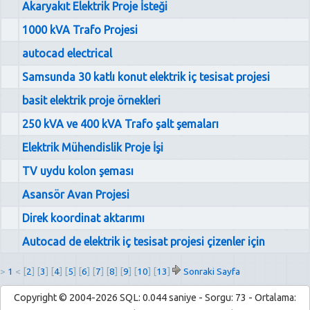
Akaryakıt Elektrik Proje İsteği
1000 kVA Trafo Projesi
autocad electrical
Samsunda 30 katlı konut elektrik iç tesisat projesi
basit elektrik proje örnekleri
250 kVA ve 400 kVA Trafo şalt şemaları
Elektrik Mühendislik Proje İşi
TV uydu kolon şeması
Asansör Avan Projesi
Direk koordinat aktarımı
Autocad de elektrik iç tesisat projesi çizenler için
>
1
< [
2
] [
3
] [
4
] [
5
] [
6
] [
7
] [
8
] [
9
] [
10
] [
13
]
Sonraki Sayfa
Copyright © 2004-2026 SQL: 0.044 saniye - Sorgu: 73 - Ortalama: