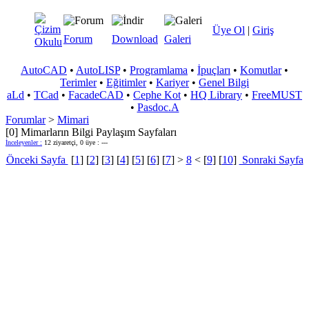
Üye Ol
|
Giriş
Forum
Download
Galeri
AutoCAD
•
AutoLISP
•
Programlama
•
İpuçları
•
Komutlar
•
Terimler
•
Eğitimler
•
Kariyer
•
Genel Bilgi
aLd
•
TCad
•
FacadeCAD
•
Cephe Kot
•
HQ Library
•
FreeMUST
•
Pasdoc.A
Forumlar
>
Mimari
[0] Mimarların Bilgi Paylaşım Sayfaları
İnceleyenler :
12 ziyaretçi, 0 üye : ---
Önceki Sayfa
[
1
] [
2
] [
3
] [
4
] [
5
] [
6
] [
7
] >
8
< [
9
] [
10
]
Sonraki Sayfa