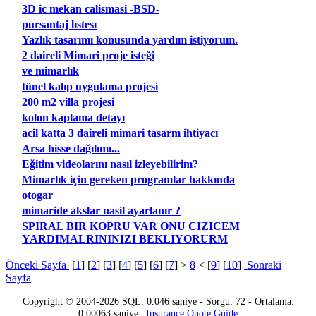
3D ic mekan calismasi -BSD-
pursantaj lıstesı
Yazlık tasarımı konusunda yardım istiyorum.
2 daireli Mimari proje isteği
ve mimarlık
tünel kalıp uygulama projesi
200 m2 villa projesi
kolon kaplama detayı
acil katta 3 daireli mimari tasarm ihtiyacı
Arsa hisse dağılımı...
Eğitim videolarını nasıl izleyebilirim?
Mimarlık için gereken programlar hakkında
otogar
mimaride akslar nasil ayarlanır ?
SPIRAL BIR KOPRU VAR ONU CIZICEM
YARDIMALRININIZI BEKLIYORURM
Önceki Sayfa
[
1
] [
2
] [
3
] [
4
] [
5
] [
6
] [
7
] >
8
< [
9
] [
10
]
Sonraki
Sayfa
Copyright © 2004-2026 SQL: 0.046 saniye - Sorgu: 72 - Ortalama:
0.00063 saniye |
Insurance Quote Guide