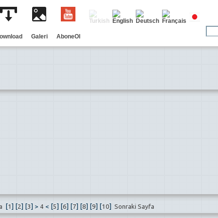
ownload
Galeri
AboneOl
fa
[
1
] [
2
] [
3
] >
4
< [
5
] [
6
] [
7
] [
8
] [
9
] [
10
]
Sonraki Sayfa