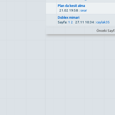
Plan da kesit alma
21.02 19:58 :
sear
Dublex mimari
Sayfa:
1
2
27.11 10:34 :
caylak35
Önceki Say