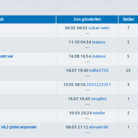
dı
Son gönderilen
İletiler
06.05 08:03
özkan-wien
7
---
11.10 04:34
mateus
2
---
acım var
16.08 16:54
mateus
5
---
18.07 19:40
nslhn2792
25
---
10.05 08:56
2032223351
3
---
16.07 10:43
sevgilist
1
---
30.03 20:24
nulufer
2
---
 vb.) çizimi arıyorum
08.03 21:12
ebruekr86
1
---