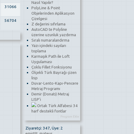
Nasıl Yapılır?
31066
PolyLine & Point
Objelerinden Aplikasyon
Çizelgesi
56704
Z değerini sıfırlama
AutoCAD te Polyline
üzerine uzunluk yazdırma
Sıralı numaralandırma
Yazı içindeki sayıları
toplama
Karmaşık Path ile Loft
Uygulaması
Çoklu Fillet Fonksiyonu
Ölçekli Türk Bayrağı çizen
lisp
Duvar-Lento-Kapı-Pencere
Metraj Programı
Demir (Donatı) Metraj
LISP'i
Ortak Türk Alfabesi 34
harf destekli fontlar
Program Ekle
Ziyaretçi: 347, Üye: 2
emirttt
,
mateus