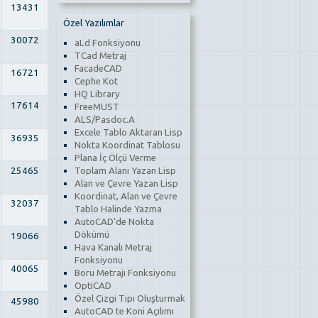
13431
Özel Yazılımlar
30072
aLd Fonksiyonu
TCad Metraj
FacadeCAD
16721
Cephe Kot
HQ Library
17614
FreeMUST
ALS/Pasdoc.A
Excele Tablo Aktaran Lisp
36935
Nokta Koordinat Tablosu
Plana İç Ölçü Verme
Toplam Alanı Yazan Lisp
25465
Alan ve Çevre Yazan Lisp
Koordinat, Alan ve Çevre
32037
Tablo Halinde Yazma
AutoCAD'de Nokta
Dökümü
19066
Hava Kanalı Metraj
Fonksiyonu
40065
Boru Metrajı Fonksiyonu
OptiCAD
Özel Çizgi Tipi Oluşturmak
45980
AutoCAD te Koni Açılımı