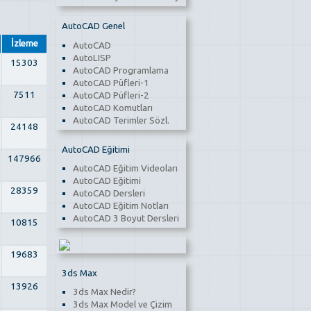
AutoCAD Genel
İzleme
AutoCAD
AutoLISP
15303
AutoCAD Programlama
AutoCAD Püfleri-1
7511
AutoCAD Püfleri-2
AutoCAD Komutları
AutoCAD Terimler Sözl.
24148
AutoCAD Eğitimi
147966
AutoCAD Eğitim Videoları
AutoCAD Eğitimi
28359
AutoCAD Dersleri
AutoCAD Eğitim Notları
AutoCAD 3 Boyut Dersleri
10815
19683
3ds Max
13926
3ds Max Nedir?
3ds Max Model ve Çizim