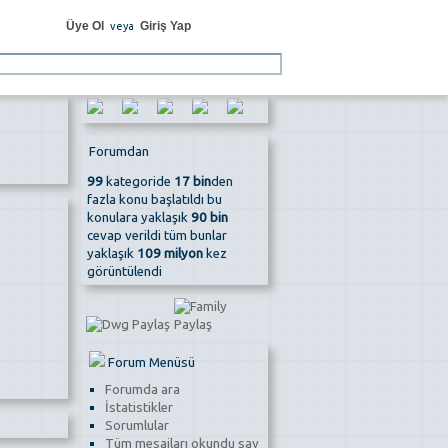
Üye Ol
Giriş Yap
veya
Forumdan
99
kategoride
17 bin
den
fazla konu başlatıldı bu
konulara yaklaşık
90 bin
cevap verildi tüm bunlar
yaklaşık
109 milyon
kez
görüntülendi
Forum Menüsü
Forumda ara
İstatistikler
Sorumlular
Tüm mesajları okundu say