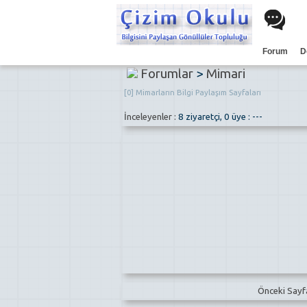
Forum
D
Forumlar
>
Mimari
[0] Mimarların Bilgi Paylaşım Sayfaları
İnceleyenler :
8 ziyaretçi, 0 üye : ---
Önceki Say