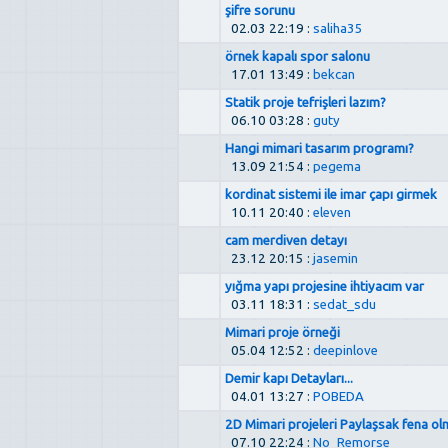
şifre sorunu
02.03 22:19 :
saliha35
örnek kapalı spor salonu
17.01 13:49 :
bekcan
Statik proje tefrişleri lazım?
06.10 03:28 :
guty
Hangi mimari tasarım programı?
13.09 21:54 :
pegema
kordinat sistemi ile imar çapı girmek
10.11 20:40 :
eleven
cam merdiven detayı
23.12 20:15 :
jasemin
yığma yapı projesine ihtiyacım var
03.11 18:31 :
sedat_sdu
Mimari proje örneği
05.04 12:52 :
deepinlove
Demir kapı Detayları...
04.01 13:27 :
POBEDA
2D Mimari projeleri Paylaşsak fena olm
07.10 22:24 :
No_Remorse