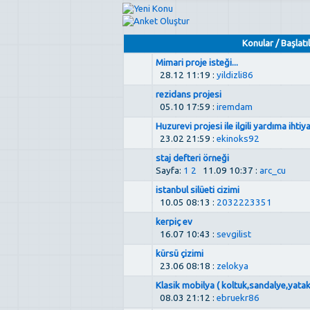
Konular
/
Başlatıl
Mimari proje isteği...
28.12 11:19 :
yildizli86
rezidans projesi
05.10 17:59 :
iremdam
Huzurevi projesi ile ilgili yardıma ihtiy
23.02 21:59 :
ekinoks92
staj defteri örneği
Sayfa:
1
2
11.09 10:37 :
arc_cu
istanbul silüeti cizimi
10.05 08:13 :
2032223351
kerpiç ev
16.07 10:43 :
sevgilist
kürsü çizimi
23.06 08:18 :
zelokya
Klasik mobilya ( koltuk,sandalye,yatak
08.03 21:12 :
ebruekr86