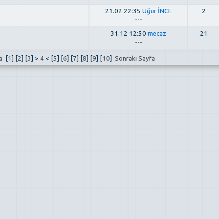
21.02 22:35
Uğur İNCE
2
---
31.12 12:50
mecaz
21
---
fa
[
1
] [
2
] [
3
] >
4
< [
5
] [
6
] [
7
] [
8
] [
9
] [
10
]
Sonraki Sayfa