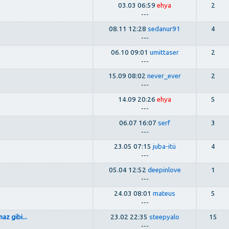
03.03 06:59
ehya
2
---
08.11 12:28
sedanur91
4
---
06.10 09:01
umittaser
2
---
15.09 08:02
never_ever
2
---
14.09 20:26
ehya
5
---
06.07 16:07
serf
3
---
23.05 07:15
juba-itü
4
---
05.04 12:52
deepinlove
1
---
24.03 08:01
mateus
5
---
az gibi...
23.02 22:35
steepyalo
15
---