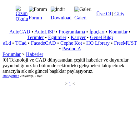
Üye Ol
|
Giriş
Forum
Download
Galeri
AutoCAD
•
AutoLISP
•
Programlama
•
İpuçları
•
Komutlar
•
Terimler
•
Eğitimler
•
Kariyer
•
Genel Bilgi
aLd
•
TCad
•
FacadeCAD
•
Cephe Kot
•
HQ Library
•
FreeMUST
•
Pasdoc.A
Forumlar
>
Haberler
[0] Teknoloji ve CAD dünyasından çeşitli haberler ve duyurular
yayınladığımız bu bölümde sektördeki gelişmeleri takip etmek
amacıyla sık sık güncel başlıklar paylaşıyoruz.
İnceleyenler :
2 ziyaretçi, 0 üye : ---
>
1
<