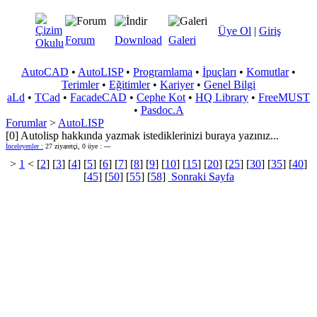
Üye Ol
|
Giriş
Forum
Download
Galeri
AutoCAD
•
AutoLISP
•
Programlama
•
İpuçları
•
Komutlar
•
Terimler
•
Eğitimler
•
Kariyer
•
Genel Bilgi
aLd
•
TCad
•
FacadeCAD
•
Cephe Kot
•
HQ Library
•
FreeMUST
•
Pasdoc.A
Forumlar
>
AutoLISP
[0] Autolisp hakkında yazmak istediklerinizi buraya yazınız...
İnceleyenler :
27 ziyaretçi, 0 üye : ---
>
1
< [
2
] [
3
] [
4
] [
5
] [
6
] [
7
] [
8
] [
9
] [
10
] [
15
] [
20
] [
25
] [
30
] [
35
] [
40
]
[
45
] [
50
] [
55
] [
58
]
Sonraki Sayfa