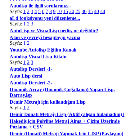
Autolisp ile ilgili sorularınız...
Sayfa:
1
2
3
4
5
6
7
8
9
10
15
20
25
30
35
40
44
aLd fonksiyonu yeni düzenleme...
Sayfa:
1
2
3
AutoLisp ve VisualLisp nedir, ne değildir?
Alan ve çevreyi hesaplayıp yazma
Sayfa:
1
2
Youtube Autolisp Eğitim Kanalı
Autolisp Visual Lisp Kitabı
Sayfa:
1
2
3
Autolisp Dersleri -1-
Auto Lisp dersi
Autolisp Dersleri -2-
Dinamik Array (Dinamik Çoğallama) Yapan Lisp,
Darray.lsp
Demir Metrajı için kullandığım Lisp
Sayfa:
1
2
Demir Donatı Metrajı Lisp (Aktif çalışan bulamadım)1
Hakediş için Polyline Metraj Alma + Çizim Üzerinde
Pozlama + CSV
Demir (Donati) Metraji Yapmak Icin LISP (Paylaşımı)