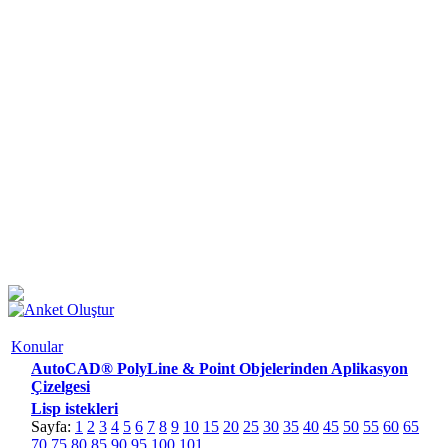
Konular
AutoCAD® PolyLine & Point Objelerinden Aplikasyon
Çizelgesi
Lisp istekleri
Sayfa:
1
2
3
4
5
6
7
8
9
10
15
20
25
30
35
40
45
50
55
60
65
70
75
80
85
90
95
100
101