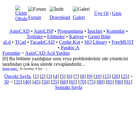
Üye Ol
|
Giriş
Forum
Download
Galeri
AutoCAD
•
AutoLISP
•
Programlama
•
İpuçları
•
Komutlar
•
Terimler
•
Eğitimler
•
Kariyer
•
Genel Bilgi
aLd
•
TCad
•
FacadeCAD
•
Cephe Kot
•
HQ Library
•
FreeMUST
•
Pasdoc.A
Forumlar
>
AutoCAD Acil Yardım
[0] Bu bölüme yazdığınız soru veya problemleriniz site yöneticisi
tarafından çok kısa sürede cevaplandırılır...
İnceleyenler :
34 ziyaretçi, 0 üye : ---
Önceki Sayfa
[
1
] [
2
] [
3
] [
4
] [
5
] [
6
] [
7
] [
8
] [
9
] [
10
] [
15
] [
20
] [
25
] >
30
< [
35
] [
40
] [
45
] [
50
] [
55
] [
60
] [
65
] [
70
] [
75
] [
80
] [
85
] [
90
] [
91
]
Sonraki Sayfa