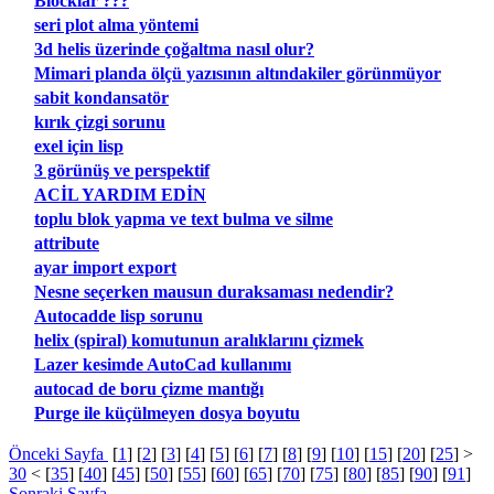
Blocklar ???
seri plot alma yöntemi
3d helis üzerinde çoğaltma nasıl olur?
Mimari planda ölçü yazısının altındakiler görünmüyor
sabit kondansatör
kırık çizgi sorunu
exel için lisp
3 görünüş ve perspektif
ACİL YARDIM EDİN
toplu blok yapma ve text bulma ve silme
attribute
ayar import export
Nesne seçerken mausun duraksaması nedendir?
Autocadde lisp sorunu
helix (spiral) komutunun aralıklarını çizmek
Lazer kesimde AutoCad kullanımı
autocad de boru çizme mantığı
Purge ile küçülmeyen dosya boyutu
Önceki Sayfa
[
1
] [
2
] [
3
] [
4
] [
5
] [
6
] [
7
] [
8
] [
9
] [
10
] [
15
] [
20
] [
25
] >
30
< [
35
] [
40
] [
45
] [
50
] [
55
] [
60
] [
65
] [
70
] [
75
] [
80
] [
85
] [
90
] [
91
]
Sonraki Sayfa