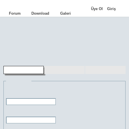
|
Üye Ol
Giriş
Forum
Download
Galeri
AutoCAD
•
AutoLISP
•
Programlama
•
İpuçları
•
Komutlar
•
Terimler
•
Eğitimler
•
Kariyer
•
Genel Bilgi
aLd
•
TCad
•
FacadeCAD
•
Cephe Kot
•
HQ Library
•
FreeMUST
•
Pasdoc.A