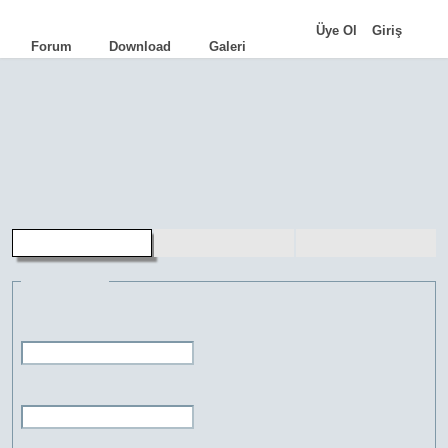
|
Üye Ol
Giriş
Forum
Download
Galeri
AutoCAD
•
AutoLISP
•
Programlama
•
İpuçları
•
Komutlar
•
Terimler
•
Eğitimler
•
Kariyer
•
Genel Bilgi
aLd
•
TCad
•
FacadeCAD
•
Cephe Kot
•
HQ Library
•
FreeMUST
•
Pasdoc.A
üye kaydı
şifremi unuttum
üye girişi
Bilgileri gir
Kullanıcı adı:
Şifre: