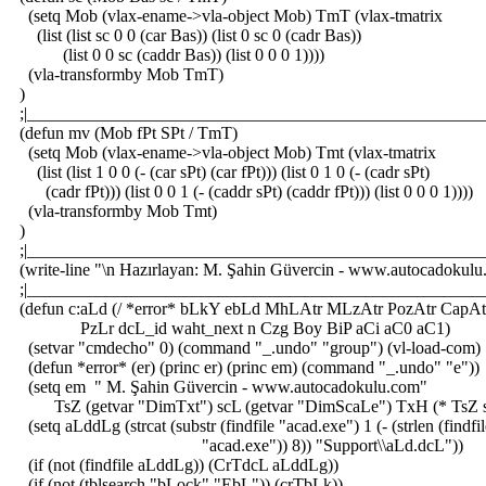
(setq Mob (vlax-ename->vla-object Mob) TmT (vlax-tmatrix
(list (list sc 0 0 (car Bas)) (list 0 sc 0 (cadr Bas))
(list 0 0 sc (caddr Bas)) (list 0 0 0 1))))
(vla-transformby Mob TmT)
)
;|_____________________________________________________
(defun mv (Mob fPt SPt / TmT)
(setq Mob (vlax-ename->vla-object Mob) Tmt (vlax-tmatrix
(list (list 1 0 0 (- (car sPt) (car fPt))) (list 0 1 0 (- (cadr sPt)
(cadr fPt))) (list 0 0 1 (- (caddr sPt) (caddr fPt))) (list 0 0 0 1))))
(vla-transformby Mob Tmt)
)
;|_____________________________________________________
(write-line "\n Hazırlayan: M. Şahin Güvercin - www.autocadokulu
;|_____________________________________________________
(defun c:aLd (/ *error* bLkY ebLd MhLAtr MLzAtr PozAtr CapA
PzLr dcL_id waht_next n Czg Boy BiP aCi aC0 aC1)
(setvar "cmdecho" 0) (command "_.undo" "group") (vl-load-com)
(defun *error* (er) (princ er) (princ em) (command "_.undo" "e"))
(setq em " M. Şahin Güvercin - www.autocadokulu.com"
TsZ (getvar "DimTxt") scL (getvar "DimScaLe") TxH (* TsZ 
(setq aLddLg (strcat (substr (findfile "acad.exe") 1 (- (strlen (findfi
"acad.exe")) 8)) "Support\\aLd.dcL"))
(if (not (findfile aLddLg)) (CrTdcL aLddLg))
(if (not (tblsearch "bLock" "EbL")) (crTbLk))