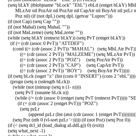
(setq bLkY (tblobjname "bLock" "EbL") ebLd (entget bLkY) MhL
MLzAtr nil PozAtr nil PozAtr nil CapAtr nil BoyAtr nil pzLr n
Poz nil) (if (not dpL) (setq dpL (getvar "Luprec")))
(if (not Cap) (setq Cap ""))
(if (not Mahal) (setq MahaL ""))
(if (not MaLzeme) (setq MaLzeme ""))
(while (setq bLkY (entnext bLkY)) (setq PvT (entget bLkY))
(if (= (cdr (assoc 0 PvT)) "ATTDEF")
(cond ((= (cdr (assoc 2 PvT)) "MAHAL") (setq MhLAtr PvT)
((= (cdr (assoc 2 PvT)) "MALZEME") (setq MLzAtr PvT))
((= (cdr (assoc 2 PvT)) "POZ") (setq PozAtr PvT))
((= (cdr (assoc 2 PvT)) "CAP") (setq CapAtr PvT))
((= (cdr (assoc 2 PvT)) "BOY") (setq BoyAtr PvT)))))
(if (setq bLck (ssget "x" (list (cons 0 "INSERT") (cons 2 "ebL"))))
(progn (setq n (sslength bLck))
(while (not (minusp (setq n (1- n))))
(setq PvT (ssname bLck n))
(while (/= (cdr (assoc 0 (entget (setq PvT (entnext PvT))))) 
(if (= (cdr (assoc 2 (entget PvT))) "POZ")
(setq pzLr
(append pzLr (list (atoi (cdr (assoc 1 (entget PvT)))))))))
(setq Poz (nth 0 (vl-sort pzLr '>))))) (if (not Poz) (setq Poz 0))
(if (< (setq dcl_id (load_dialog aLddLg)) 0) (exit))
(setq what_next -1)