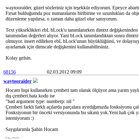
waytooraider, güzel sözleriniz için teşekkür ediyorum. Epeyce abartm
Fırsat bulduğumda poz numaralarını biribirine ve uzunlukları da obje
düzenleme yapılırsa, o zaman daha güzel olur sanıyorum.
Text yükseklikleri ebL bLock'u tanımlanırken dimtxt değişkeninden 
tanımından değerleri alıyor. Yani bLock tanımlandıktan sonra dimtxt d
olmuyor. insert edilirken ebL bLock'unun büyüklüğünü, ve dolayısıyla
ayarlamak için dimscale değişkenini kullanabilirsiniz.
Kolay gelsin.
68156
02.03.2012 09:09
waytooraider
Hocam lispi kullanırken çemberi tam olarak ölçüyor ama yarım yaylar
dış çemberi.hata kodu ise
"bad argument type: numberp: nil "
Çemberi farklı farklı açılarda parçalara ayırdığımızda fonksiyonu çal
Fonksiyonun bir önceki versiyonunda bu sıkıntı yok.Yeni hali çok y
istemiyorum :)
Saygılarımla Şahin Hocam