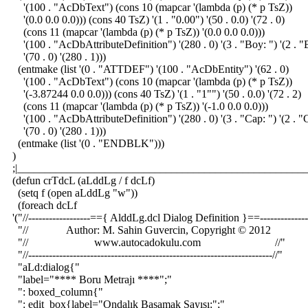
'(100 . "AcDbText") (cons 10 (mapcar '(lambda (p) (* p TsZ))
'(0.0 0.0 0.0))) (cons 40 TsZ) '(1 . "0.00") '(50 . 0.0) '(72 . 0)
(cons 11 (mapcar '(lambda (p) (* p TsZ)) '(0.0 0.0 0.0)))
'(100 . "AcDbAttributeDefinition") '(280 . 0) '(3 . "Boy: ") '(2 .
'(70 . 0) '(280 . 1)))
(entmake (list '(0 . "ATTDEF") '(100 . "AcDbEntity") '(62 . 0)
'(100 . "AcDbText") (cons 10 (mapcar '(lambda (p) (* p TsZ))
'(-3.87244 0.0 0.0))) (cons 40 TsZ) '(1 . "1"") '(50 . 0.0) '(72 . 2)
(cons 11 (mapcar '(lambda (p) (* p TsZ)) '(-1.0 0.0 0.0)))
'(100 . "AcDbAttributeDefinition") '(280 . 0) '(3 . "Cap: ") '(2 . 
'(70 . 0) '(280 . 1)))
(entmake (list '(0 . "ENDBLK")))
)
;|_____________________________________________________
(defun crTdcL (aLddLg / f dcLf)
(setq f (open aLddLg "w"))
(foreach dcLf
'("//------------------=={ AlddLg.dcl Dialog Definition }==--------------
"// Author: M. Sahin Guvercin, Copyright © 2012 /
"// www.autocadokulu.com //"
"//-----------------------------------------------------------------------//"
"aLd:dialog{"
"label="**** Boru Metrajı ****";"
": boxed_column{"
": edit_box{label="Ondalık Basamak Sayısı:";"