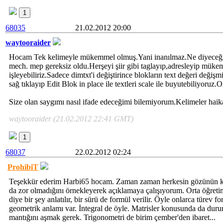
1
68035
21.02.2012 20:00
waytooraider
Hocam Tek kelimeyle mükemmel olmuş.Yani inanılmaz.Ne diyeceğim
mech. mep gereksiz oldu.Herşeyi şiir gibi taglayıp,adresleyip mükem
işleyebiliriz.Sadece dimtxt'i değiştirince blokların text değeri değiş
sağ tıklayıp Edit Blok in place ile textleri scale ile buyutebiliyoruz.
Size olan saygımı nasıl ifade edeceğimi bilemiyorum.Kelimeler haika
waytooraider (21.02.2012 22:41 GMT)
1
68037
22.02.2012 02:24
ProhibiT
Teşekkür ederim Harbi65 hocam. Zaman zaman herkesin gözünün ko
da zor olmadığını örnekleyerek açıklamaya çalışıyorum. Orta öğretim
diye bir şey anlatılır, bir sürü de formül verilir. Öyle onlarca türev f
geometrik anlamı var. İntegral de öyle. Matrisler konusunda da duru
mantığını aşmak gerek. Trigonometri de birim çember'den ibaret...