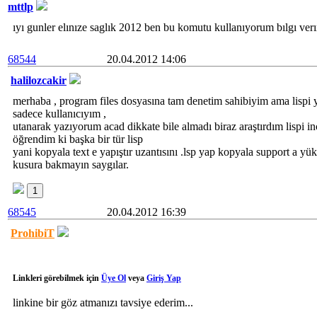
mttlp
ıyı gunler elınıze saglık 2012 ben bu komutu kullanıyorum bılgı verır
68544
20.04.2012 14:06
halilozcakir
merhaba , program files dosyasına tam denetim sahibiyim ama lispi
sadece kullanıcıyım ,
utanarak yazıyorum acad dikkate bile almadı biraz araştırdım lispi i
öğrendim ki başka bir tür lisp
yani kopyala text e yapıştır uzantısını .lsp yap kopyala support a yükl
kusura bakmayın saygılar.
1
68545
20.04.2012 16:39
ProhibiT
Linkleri görebilmek için
Üye Ol
veya
Giriş Yap
linkine bir göz atmanızı tavsiye ederim...