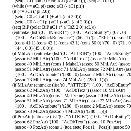
(setq aCi (atan (/ (cadr aCi) (car aCi)))) (setq aCi 0.0))
(while (>= aCi pi) (setq aCi (- aCi pi)))
(if (<= aCi (/ pi 2.0))
(setq aC0 aCi aC1 (+ aCi (/ pi 2.0)))
(setq aC0 (- aCi pi) aC1 (- aCi (/ pi 2.0))))
(setq BiP (polar BiP aC1 (* (/ TsZ 2.0) scL)))
(entmake (list '(0 . "INSERT") '(100 . "AcDbEntity") '(67 . 0)
'(100 . "AcDbBlockReference") '(66 . 1) '(2 . "EbL") (assoc 1
(cons 41 1) (cons 42 1) (cons 43 1) (cons 50 0) '(70 . 0) '(71 . 0
'(44 . 0.0)'(45 . 0.0)))
(if MhLAtr (entmake (list '(0 . "ATTRIB") '(100 . "AcDbEntity"
(assoc 62 MhLAtr) '(100 . "AcDbText") (assoc 10 MhLAtr)
(assoc 40 MhLAtr) (cons 1 MahaL) (assoc 50 MhLAtr) (assoc
(assoc 51 MhLAtr) (assoc 71 MhLAtr) (assoc 72 MhLAtr) (as
'(100 . "AcDbAttribute") '(280 . 0) (assoc 2 MhLAtr) (assoc 7
(assoc 73 MhLAtr)(assoc 74 MhLAtr) '(280 . 1))))
(if MLzAtr (entmake (list '(0 . "ATTRIB") '(100 . "AcDbEntity"
(assoc 62 MLzAtr) '(100 . "AcDbText") (assoc 10 MLzAtr)
(assoc 40 MLzAtr)(cons 1 MaLzeme) (assoc 50 MLzAtr) (asso
(assoc 51 MLzAtr) (assoc 71 MLzAtr) (assoc 72 MLzAtr) (ass
'(100 . "AcDbAttribute") '(280 . 0) (assoc 2 MLzAtr) (assoc 7
(assoc 73 MLzAtr)(assoc 74 MLzAtr) '(280 . 1))))
(if PozAtr (entmake (list '(0 . "ATTRIB") '(100 . "AcDbEntity")
(assoc 62 PozAtr) '(100 . "AcDbText") (assoc 10 PozAtr)
(assoc 40 PozAtr) (cons 1 (itoa (setq Poz (1+ Poz)))) (assoc 50