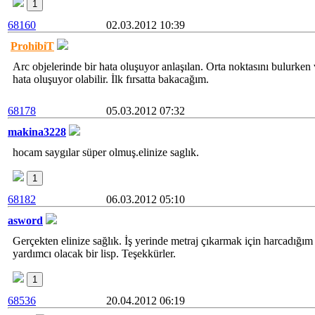
1
68160
02.03.2012 10:39
ProhibiT
Arc objelerinde bir hata oluşuyor anlaşılan. Orta noktasını bulurken v
hata oluşuyor olabilir. İlk fırsatta bakacağım.
68178
05.03.2012 07:32
makina3228
hocam saygılar süper olmuş.elinize saglık.
1
68182
06.03.2012 05:10
asword
Gerçekten elinize sağlık. İş yerinde metraj çıkarmak için harcadığı
yardımcı olacak bir lisp. Teşekkürler.
1
68536
20.04.2012 06:19