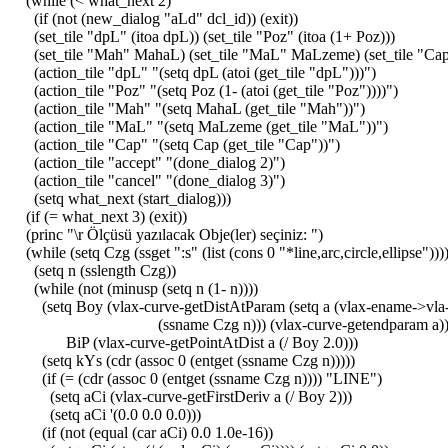
(while (< what_next 2)
(if (not (new_dialog "aLd" dcl_id)) (exit))
(set_tile "dpL" (itoa dpL)) (set_tile "Poz" (itoa (1+ Poz)))
(set_tile "Mah" MahaL) (set_tile "MaL" MaLzeme) (set_tile "Ca
(action_tile "dpL" "(setq dpL (atoi (get_tile "dpL")))")
(action_tile "Poz" "(setq Poz (1- (atoi (get_tile "Poz"))))")
(action_tile "Mah" "(setq MahaL (get_tile "Mah"))")
(action_tile "MaL" "(setq MaLzeme (get_tile "MaL"))")
(action_tile "Cap" "(setq Cap (get_tile "Cap"))")
(action_tile "accept" "(done_dialog 2)")
(action_tile "cancel" "(done_dialog 3)")
(setq what_next (start_dialog)))
(if (= what_next 3) (exit))
(princ "\r Ölçüsü yazılacak Obje(ler) seçiniz: ")
(while (setq Czg (ssget ":s" (list (cons 0 "*line,arc,circle,ellipse")))
(setq n (sslength Czg))
(while (not (minusp (setq n (1- n))))
(setq Boy (vlax-curve-getDistAtParam (setq a (vlax-ename->vla-
(ssname Czg n))) (vlax-curve-getendparam a)
BiP (vlax-curve-getPointAtDist a (/ Boy 2.0)))
(setq kYs (cdr (assoc 0 (entget (ssname Czg n)))))
(if (= (cdr (assoc 0 (entget (ssname Czg n)))) "LINE")
(setq aCi (vlax-curve-getFirstDeriv a (/ Boy 2)))
(setq aCi '(0.0 0.0 0.0)))
(if (not (equal (car aCi) 0.0 1.0e-16))