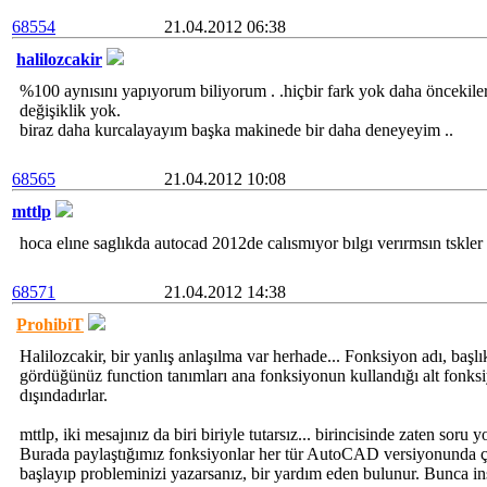
68554
21.04.2012 06:38
halilozcakir
%100 aynısını yapıyorum biliyorum . .hiçbir fark yok daha öncekiler
değişiklik yok.
biraz daha kurcalayayım başka makinede bir daha deneyeyim ..
68565
21.04.2012 10:08
mttlp
hoca elıne saglıkda autocad 2012de calısmıyor bılgı verırmsın tskler
68571
21.04.2012 14:38
ProhibiT
Halilozcakir, bir yanlış anlaşılma var herhade... Fonksiyon adı, başl
gördüğünüz function tanımları ana fonksiyonun kullandığı alt fonksiy
dışındadırlar.
mttlp, iki mesajınız da biri biriyle tutarsız... birincisinde zaten sor
Burada paylaştığımız fonksiyonlar her tür AutoCAD versiyonunda çal
başlayıp probleminizi yazarsanız, bir yardım eden bulunur. Bunca ins