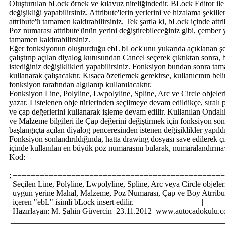
Oluşturulan bLock örnek ve kılavuz niteliğindedir. BLock Editor ile
değişikliği yapabilirsiniz. Attribute'lerin yerlerini ve hizalama şekiller
attribute'ü tamamen kaldırabilirsiniz. Tek şartla ki, bLock içinde attri
Poz numarası attribute'ünün yerini değiştirebileceğiniz gibi, çember
tamamen kaldırabilirsiniz.
Eğer fonksiyonun oluşturduğu ebL bLock'unu yukarıda açıklanan şek
çalıştırıp açılan diyalog kutusundan Cancel seçerek çıktıktan sonra
istediğiniz değişiklikleri yapabilirsiniz. Fonksiyon bundan sonra ta
kullanarak çalışacaktır. Kısaca özetlemek gerekirse, kullanıcının bel
fonksiyon tarafından algılanıp kullanılacaktır.
Fonksiyon Line, Polyline, Lwpolyline, Spline, Arc ve Circle objelerin
yazar. Listelenen obje türlerinden seçilmeye devam edildikçe, sıral
ve çap değerlerini kullanarak işleme devam edilir. Kullanılan Ond
ve Malzeme bilgileri ile Çap değerini değiştirmek için fonksiyon sonla
başlangıçta açılan diyalog penceresinden istenen değişiklikler yapıld
Fonksiyon sonlandırıldığında, hatta drawing dosyası save edilerek çı
içinde kullanılan en büyük poz numarasını bularak, numaralandırm
Kod:
;|==============================================
| Seçilen Line, Polyline, Lwpolyline, Spline, Arc veya Circle objele
| uygun yerine Mahal, Malzeme, Poz Numarası, Çap ve Boy Atrribut
| içeren "ebL" isimli bLock insert edilir. |
| Hazırlayan: M. Şahin Güvercin 23.11.2012 www.autocadok
|_____________________________________________________