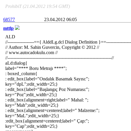
ProhibiT (21.04.2012 19:54 GMT)
68577
23.04.2012 06:05
mttlp
ALD
//------------------=={ AlddLg.dcl Dialog Definition }==-----------------
// Author: M. Sahin Guvercin, Copyright © 2012 //
// www.autocadokulu.com //
//-----------------------------------------------------------------------//
aLd:dialog{
label="**** Boru Metrajı ****";
: boxed_column{
: edit_box{label="Ondalık Basamak Sayısı:";
key="dpL";edit_width=25;}
: edit_box{label="Başlangıç Poz Numarası:";
key="Poz";edit_width=25;}
: edit_box{alignment=right;label=" Mahal: ";
key="Mah";edit_width=25;}
: edit_box{alignment=centered;label=" Malzeme:";
key="MaL";edit_width=25;}
:edit_box{alignment=centered;label=" Çap:";
key="Cap";edit_width=25;}