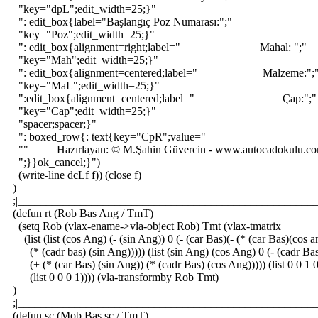
"key="dpL";edit_width=25;}"
": edit_box{label="Başlangıç Poz Numarası:";"
"key="Poz";edit_width=25;}"
": edit_box{alignment=right;label=" Mahal: ";"
"key="Mah";edit_width=25;}"
": edit_box{alignment=centered;label=" Malzeme:";
"key="MaL";edit_width=25;}"
":edit_box{alignment=centered;label=" Çap:";"
"key="Cap";edit_width=25;}"
"spacer;spacer;}"
": boxed_row{: text{key="CpR";value="
"" Hazırlayan: © M.Şahin Güvercin - www.autocadokulu.c
";}}ok_cancel;}")
(write-line dcLf f)) (close f)
)
;|_____________________________________________________
(defun rt (Rob Bas Ang / TmT)
(setq Rob (vlax-ename->vla-object Rob) Tmt (vlax-tmatrix
(list (list (cos Ang) (- (sin Ang)) 0 (- (car Bas)(- (* (car Bas)(cos a
(* (cadr bas) (sin Ang))))) (list (sin Ang) (cos Ang) 0 (- (cadr Ba
(+ (* (car Bas) (sin Ang)) (* (cadr Bas) (cos Ang))))) (list 0 0 1 0
(list 0 0 0 1)))) (vla-transformby Rob Tmt)
)
;|_____________________________________________________
(defun sc (Mob Bas sc / TmT)