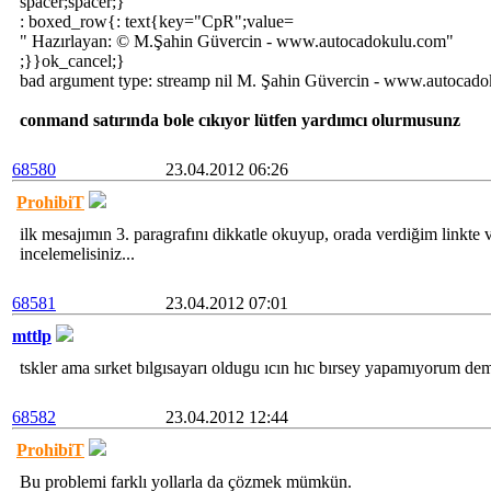
spacer;spacer;}
: boxed_row{: text{key="CpR";value=
" Hazırlayan: © M.Şahin Güvercin - www.autocadokulu.com"
;}}ok_cancel;}
bad argument type: streamp nil M. Şahin Güvercin - www.autocad
conmand satırında bole cıkıyor lütfen yardımcı olurmusunz
68580
23.04.2012 06:26
ProhibiT
ilk mesajımın 3. paragrafını dikkatle okuyup, orada verdiğim linkte ve
incelemelisiniz...
68581
23.04.2012 07:01
mttlp
tskler ama sırket bılgısayarı oldugu ıcın hıc bırsey yapamıyorum de
68582
23.04.2012 12:44
ProhibiT
Bu problemi farklı yollarla da çözmek mümkün.