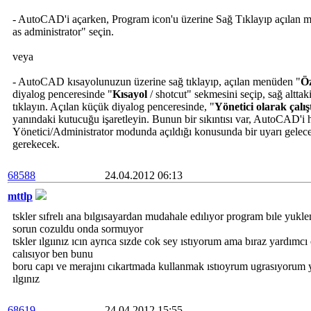
- AutoCAD'i açarken, Program icon'u üzerine Sağ Tıklayıp açılan 
as administrator" seçin.
veya
- AutoCAD kısayolunuzun üzerine sağ tıklayıp, açılan menüden "
Öz
diyalog penceresinde "
Kısayol
/ shotcut" sekmesini seçip, sağ alttak
tıklayın. Açılan küçük diyalog penceresinde, "
Yönetici olarak çalış
yanındaki kutucuğu işaretleyin. Bunun bir sıkıntısı var, AutoCAD'i he
Yönetici/Administrator modunda açıldığı konusunda bir uyarı gelec
gerekecek.
68588
24.04.2012 06:13
mttlp
tskler sıfrelı ana bılgısayardan mudahale edılıyor program bıle yu
sorun cozuldu onda sormuyor
tskler ılgıınız ıcın ayrıca sızde cok sey ıstıyorum ama bıraz yardımc
calısıyor ben bunu
boru capı ve merajını cıkartmada kullanmak ıstıoyrum ugrasıyorum 
ılgınız
68619
24.04.2012 15:55