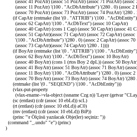
(assoc 41 PozAtr) (assoc 51 PozAtr) (assoc 71 PozAtr) (assoc 
(assoc 11 PozAtr) '(100 . "AcDbAttribute") '(280 . 0) (assoc 2 
(assoc 70 PozAtr) (assoc 73 PozAtr) (assoc 74 PozAtr) '(280 . 1
(if CapAtr (entmake (list '(0 . "ATTRIB") '(100 . "AcDbEntity")
(assoc 62 CapAtr) '(100 . "AcDbText") (assoc 10 CapAtr)
(assoc 40 CapAtr) (cons 1 Cap) (assoc 50 CapAtr) (assoc 41 C
(assoc 51 CapAtr)(assoc 71 CapAtr) (assoc 72 CapAtr) (assoc 
'(100 . "AcDbAttribute") '(280 . 0) (assoc 2 CapAtr) (assoc 70
(assoc 73 CapAtr)(assoc 74 CapAtr) '(280 . 1))))
(if BoyAtr (entmake (list '(0 . "ATTRIB") '(100 . "AcDbEntity"
(assoc 62 BoyAtr) '(100 . "AcDbText") (assoc 10 BoyAtr)
(assoc 40 BoyAtr) (cons 1 (rtos Boy 2 dpL)) (assoc 50 BoyAtr
(assoc 41 BoyAtr) (assoc 51 BoyAtr) (assoc 71 BoyAtr) (assoc
(assoc 11 BoyAtr) '(100 . "AcDbAttribute") '(280 . 0) (assoc 2
(assoc 70 BoyAtr) (assoc 73 BoyAtr) (assoc 74 BoyAtr) '(280 . 
(entmake (list '(0 . "SEQEND") '(100 . "AcDbEntity")))
(vlax-put-property
(vlax-ename->vla-object (ssname Czg n)) 'Layer (getvar "CLay
(sc (entlast) (cdr (assoc 10 ebLd)) scL)
(rt (entlast) (cdr (assoc 10 ebLd)) aC0)
(mv (entlast) (cdr (assoc 10 ebLd)) BiP))
(princ "\r Ölçüsü yazılacak Obje(ler) seçiniz: "))
(command "_.undo" "e") (princ)
)