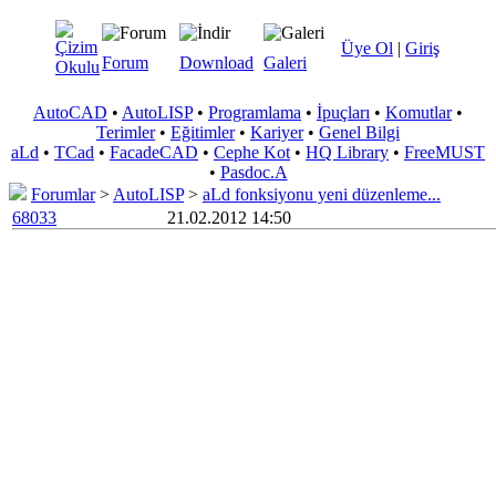
Üye Ol
|
Giriş
Forum
Download
Galeri
AutoCAD
•
AutoLISP
•
Programlama
•
İpuçları
•
Komutlar
•
Terimler
•
Eğitimler
•
Kariyer
•
Genel Bilgi
aLd
•
TCad
•
FacadeCAD
•
Cephe Kot
•
HQ Library
•
FreeMUST
•
Pasdoc.A
Forumlar
>
AutoLISP
>
aLd fonksiyonu yeni düzenleme...
68033
21.02.2012 14:50