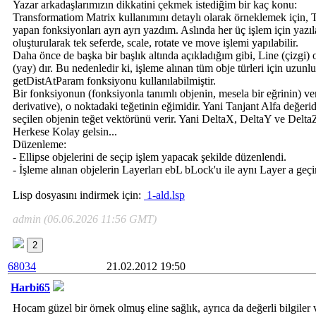
Yazar arkadaşlarımızın dikkatini çekmek istediğim bir kaç konu:
Transformatiom Matrix kullanımını detaylı olarak örneklemek için, Tr
yapan fonksiyonları ayrı ayrı yazdım. Aslında her üç işlem için yazıl
oluşturularak tek seferde, scale, rotate ve move işlemi yapılabilir.
Daha önce de başka bir başlık altında açıkladığım gibi, Line (çizgi) 
(yay) dır. Bu nedenledir ki, işleme alınan tüm obje türleri için uzun
getDistAtParam fonksiyonu kullanılabilmiştir.
Bir fonksiyonun (fonksiyonla tanımlı objenin, mesela bir eğrinin) veri
derivative), o noktadaki teğetinin eğimidir. Yani Tanjant Alfa değeri
seçilen objenin teğet vektörünü verir. Yani DeltaX, DeltaY ve DeltaZ'
Herkese Kolay gelsin...
Düzenleme:
- Ellipse objelerini de seçip işlem yapacak şekilde düzenlendi.
- İşleme alınan objelerin Layerları ebL bLock'u ile aynı Layer a geç
Lisp dosyasını indirmek için:
1-ald.lsp
admin (06.06.2026 11:56 GMT)
2
68034
21.02.2012 19:50
Harbi65
Hocam güzel bir örnek olmuş eline sağlık, ayrıca da değerli bilgiler v