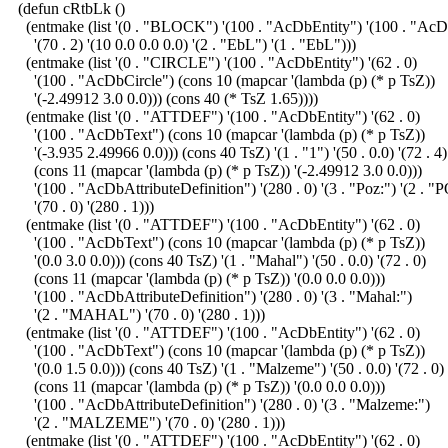
(defun cRtbLk ()
(entmake (list '(0 . "BLOCK") '(100 . "AcDbEntity") '(100 . "A
'(70 . 2) '(10 0.0 0.0 0.0) '(2 . "EbL") '(1 . "EbL")))
(entmake (list '(0 . "CIRCLE") '(100 . "AcDbEntity") '(62 . 0)
'(100 . "AcDbCircle") (cons 10 (mapcar '(lambda (p) (* p TsZ))
'(-2.49912 3.0 0.0))) (cons 40 (* TsZ 1.65))))
(entmake (list '(0 . "ATTDEF") '(100 . "AcDbEntity") '(62 . 0)
'(100 . "AcDbText") (cons 10 (mapcar '(lambda (p) (* p TsZ))
'(-3.935 2.49966 0.0))) (cons 40 TsZ) '(1 . "1") '(50 . 0.0) '(72 . 4)
(cons 11 (mapcar '(lambda (p) (* p TsZ)) '(-2.49912 3.0 0.0)))
'(100 . "AcDbAttributeDefinition") '(280 . 0) '(3 . "Poz:") '(2 . "
'(70 . 0) '(280 . 1)))
(entmake (list '(0 . "ATTDEF") '(100 . "AcDbEntity") '(62 . 0)
'(100 . "AcDbText") (cons 10 (mapcar '(lambda (p) (* p TsZ))
'(0.0 3.0 0.0))) (cons 40 TsZ) '(1 . "Mahal") '(50 . 0.0) '(72 . 0)
(cons 11 (mapcar '(lambda (p) (* p TsZ)) '(0.0 0.0 0.0)))
'(100 . "AcDbAttributeDefinition") '(280 . 0) '(3 . "Mahal:")
'(2 . "MAHAL") '(70 . 0) '(280 . 1)))
(entmake (list '(0 . "ATTDEF") '(100 . "AcDbEntity") '(62 . 0)
'(100 . "AcDbText") (cons 10 (mapcar '(lambda (p) (* p TsZ))
'(0.0 1.5 0.0))) (cons 40 TsZ) '(1 . "Malzeme") '(50 . 0.0) '(72 . 0)
(cons 11 (mapcar '(lambda (p) (* p TsZ)) '(0.0 0.0 0.0)))
'(100 . "AcDbAttributeDefinition") '(280 . 0) '(3 . "Malzeme:")
'(2 . "MALZEME") '(70 . 0) '(280 . 1)))
(entmake (list '(0 . "ATTDEF") '(100 . "AcDbEntity") '(62 . 0)