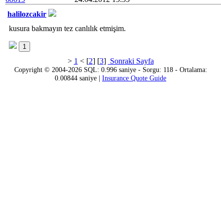
halilozcakir
kusura bakmayın tez canlılık etmişim.
1
>
1
< [
2
] [
3
]
Sonraki Sayfa
Copyright © 2004-2026 SQL: 0.996 saniye - Sorgu: 118 - Ortalama:
0.00844 saniye |
Insurance Quote Guide