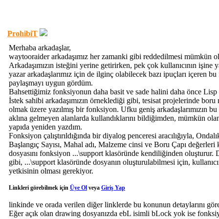
ProhibiT
Merhaba arkadaşlar,
waytooraider arkadaşımız her zamanki gibi reddedilmesi mümkün ol
Arkadaşımızın isteğini yerine getirirken, pek çok kullanıcının işine y
yazar arkadaşlarımız için de ilginç olabilecek bazı ipuçları içeren bu
paylaşmayı uygun gördüm.
Bahsettiğimiz fonksiyonun daha basit ve sade halini daha önce Lisp İs
İstek sahibi arkadaşımızın örneklediği gibi, tesisat projelerinde bor
olmak üzere yazılmış bir fonksiyon. Ufku geniş arkadaşlarımızın bu 
aklına gelmeyen alanlarda kullandıklarını bildiğimden, mümkün ola
yapıda yeniden yazdım.
Fonksiyon çalıştırıldığında bir diyalog penceresi aracılığıyla, Ond
Başlangıç Sayısı, Mahal adı, Malzeme cinsi ve Boru Çapı değerleri k
dosyasını fonksiyon ...\support klasöründe kendiliğinden oluşturur. 
gibi, ...\support klasöründe dosyanın oluşturulabilmesi için, kullanıc
yetkisinin olması gerekiyor.
Linkleri görebilmek için
Üye Ol
veya
Giriş Yap
linkinde ve orada verilen diğer linklerde bu konunun detaylarını göreb
Eğer açık olan drawing dosyanızda ebL isimli bLock yok ise fonksiyo