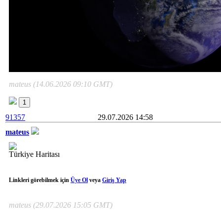
mateus (14.06.2026 09:10 GMT)
1
91357
29.07.2026 14:58
mateus
Türkiye Haritası
Linkleri görebilmek için
Üye Ol
veya
Giriş Yap
mateus (29.07.2026 15:05 GMT)