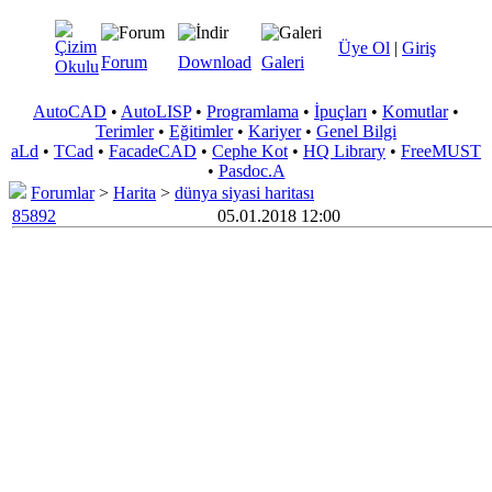
Üye Ol
|
Giriş
Forum
Download
Galeri
AutoCAD
•
AutoLISP
•
Programlama
•
İpuçları
•
Komutlar
•
Terimler
•
Eğitimler
•
Kariyer
•
Genel Bilgi
aLd
•
TCad
•
FacadeCAD
•
Cephe Kot
•
HQ Library
•
FreeMUST
•
Pasdoc.A
Forumlar
>
Harita
>
dünya siyasi haritası
85892
05.01.2018 12:00