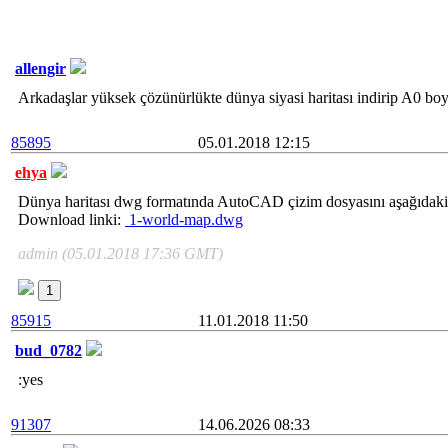
allengir
Arkadaşlar yüksek çözünürlükte dünya siyasi haritası indirip A0 boy
85895
05.01.2018 12:15
ehya
Dünya haritası dwg formatında AutoCAD çizim dosyasını aşağıdaki b
Download linki:
1-world-map.dwg
admin (05.01.2018 17:36 GMT)
1
85915
11.01.2018 11:50
bud_0782
:yes
91307
14.06.2026 08:33