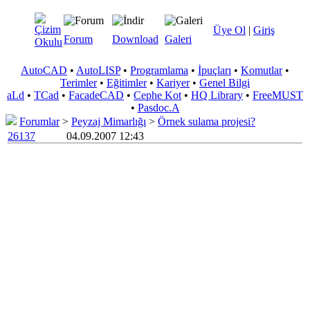
Üye Ol
|
Giriş
Forum
Download
Galeri
AutoCAD
•
AutoLISP
•
Programlama
•
İpuçları
•
Komutlar
•
Terimler
•
Eğitimler
•
Kariyer
•
Genel Bilgi
aLd
•
TCad
•
FacadeCAD
•
Cephe Kot
•
HQ Library
•
FreeMUST
•
Pasdoc.A
Forumlar
>
Peyzaj Mimarlığı
>
Örnek sulama projesi?
26137
04.09.2007 12:43