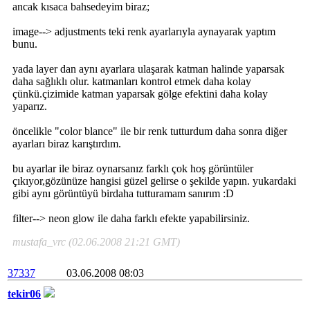
ancak kısaca bahsedeyim biraz;
image--> adjustments teki renk ayarlarıyla aynayarak yaptım
bunu.
yada layer dan aynı ayarlara ulaşarak katman halinde yaparsak
daha sağlıklı olur. katmanları kontrol etmek daha kolay
çünkü.çizimide katman yaparsak gölge efektini daha kolay
yaparız.
öncelikle "color blance" ile bir renk tutturdum daha sonra diğer
ayarları biraz karıştırdım.
bu ayarlar ile biraz oynarsanız farklı çok hoş görüntüler
çıkıyor,gözünüze hangisi güzel gelirse o şekilde yapın. yukardaki
gibi aynı görüntüyü birdaha tutturamam sanırım :D
filter--> neon glow ile daha farklı efekte yapabilirsiniz.
mustafa_vrc (02.06.2008 21:21 GMT)
37337
03.06.2008 08:03
tekir06