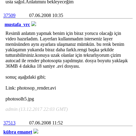
usta sağol.Anlatımını bekleyeceğim
37509
07.06.2008 10:35
mustafa_vrc
Resimli anlatım yapmak benim için biraz yorucu olacağı için
video hazırladım. Layerları kullanmadım isterseniz layer
menüsünden aynı ayarlara ulaşmanız mümkün. bu renk benim
yaklaşımın yukarıda biraz daha farklı.rengi başka şekilde
tutturabilirsiniz.konuya uzak olanlar için tekrarlıyorum çizim
autocad ile render photosopta yapılmıştır. dosya boyutu yaklaşık
36MB 4 dakika 18 saniye .avi dosyası.
sonuç aşağıdaki gibi;
Link: photosop_render.avi
photosolh5.jpg
admin (13.12.2017 22:03 GMT)
37513
07.06.2008 11:52
kübra emanet