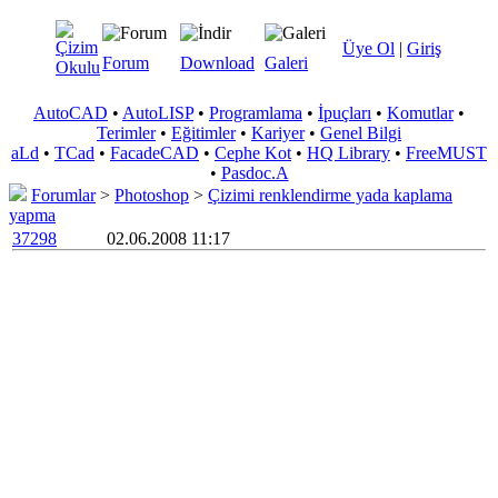
Üye Ol
|
Giriş
Forum
Download
Galeri
AutoCAD
•
AutoLISP
•
Programlama
•
İpuçları
•
Komutlar
•
Terimler
•
Eğitimler
•
Kariyer
•
Genel Bilgi
aLd
•
TCad
•
FacadeCAD
•
Cephe Kot
•
HQ Library
•
FreeMUST
•
Pasdoc.A
Forumlar
>
Photoshop
>
Çizimi renklendirme yada kaplama
yapma
37298
02.06.2008 11:17