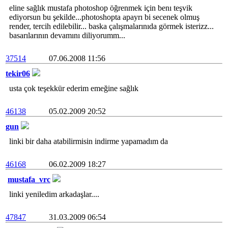
eline sağlık mustafa photoshop öğrenmek için benı teşvik
ediyorsun bu şekilde...photoshopta apayrı bi secenek olmuş
render, tercih edilebilir... baska çalışmalarınıda görmek isterizz...
basarılarının devamını diliyorumm...
37514
07.06.2008 11:56
tekir06
usta çok teşekkür ederim emeğine sağlık
46138
05.02.2009 20:52
gun
linki bir daha atabilirmisin indirme yapamadım da
46168
06.02.2009 18:27
mustafa_vrc
linki yeniledim arkadaşlar....
47847
31.03.2009 06:54