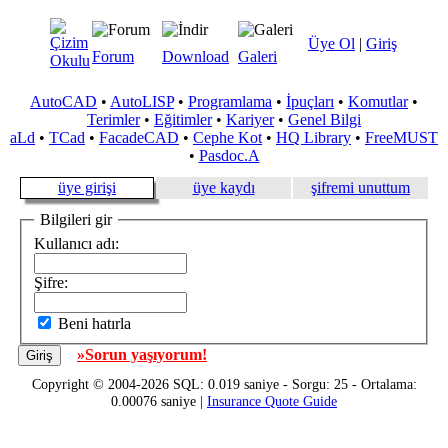
Üye Ol
|
Giriş
Forum
Download
Galeri
AutoCAD
•
AutoLISP
•
Programlama
•
İpuçları
•
Komutlar
•
Terimler
•
Eğitimler
•
Kariyer
•
Genel Bilgi
aLd
•
TCad
•
FacadeCAD
•
Cephe Kot
•
HQ Library
•
FreeMUST
•
Pasdoc.A
üye girişi
üye kaydı
şifremi unuttum
Bilgileri gir
Kullanıcı adı:
Şifre:
Beni hatırla
»Sorun yaşıyorum!
Copyright © 2004-2026 SQL: 0.019 saniye - Sorgu: 25 - Ortalama:
0.00076 saniye |
Insurance Quote Guide