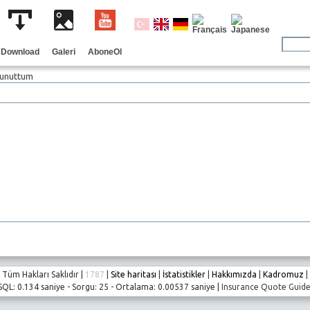
Download
Galeri
AboneOl
 unuttum
Tüm Hakları Saklıdır |
1787
|
Site haritası
|
İstatistikler
|
Hakkımızda
|
Kadromuz
|
SQL: 0.134 saniye - Sorgu: 25 - Ortalama: 0.00537 saniye |
Insurance Quote Guid