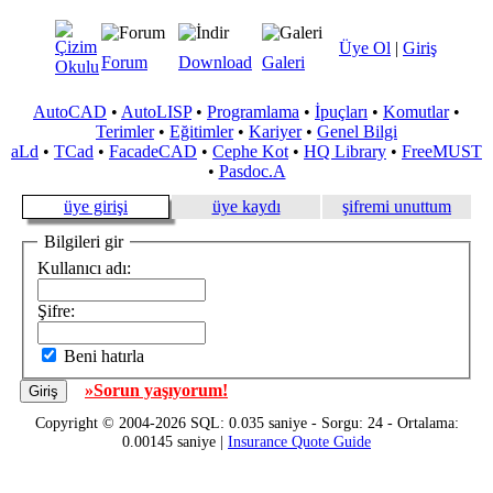
Üye Ol
|
Giriş
Forum
Download
Galeri
AutoCAD
•
AutoLISP
•
Programlama
•
İpuçları
•
Komutlar
•
Terimler
•
Eğitimler
•
Kariyer
•
Genel Bilgi
aLd
•
TCad
•
FacadeCAD
•
Cephe Kot
•
HQ Library
•
FreeMUST
•
Pasdoc.A
üye girişi
üye kaydı
şifremi unuttum
Bilgileri gir
Kullanıcı adı:
Şifre:
Beni hatırla
»Sorun yaşıyorum!
Copyright © 2004-2026 SQL: 0.035 saniye - Sorgu: 24 - Ortalama:
0.00145 saniye |
Insurance Quote Guide