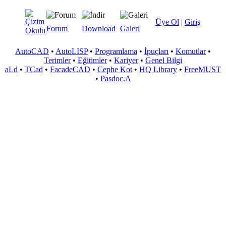
Üye Ol
|
Giriş
Forum
Download
Galeri
AutoCAD
•
AutoLISP
•
Programlama
•
İpuçları
•
Komutlar
•
Terimler
•
Eğitimler
•
Kariyer
•
Genel Bilgi
aLd
•
TCad
•
FacadeCAD
•
Cephe Kot
•
HQ Library
•
FreeMUST
•
Pasdoc.A