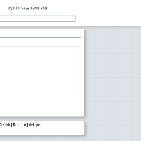
Üye Ol
Giriş Yap
veya
Gizlilik
|
Reklam
|
İletişim
e