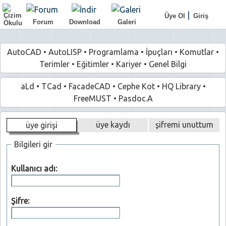
|
Üye Ol
Giriş
Forum
Download
Galeri
AutoCAD
•
AutoLISP
•
Programlama
•
İpuçları
•
Komutlar
•
Terimler
•
Eğitimler
•
Kariyer
•
Genel Bilgi
aLd
•
TCad
•
FacadeCAD
•
Cephe Kot
•
HQ Library
•
FreeMUST
•
Pasdoc.A
üye kaydı
şifremi unuttum
üye girişi
Bilgileri gir
Kullanıcı adı:
Şifre: