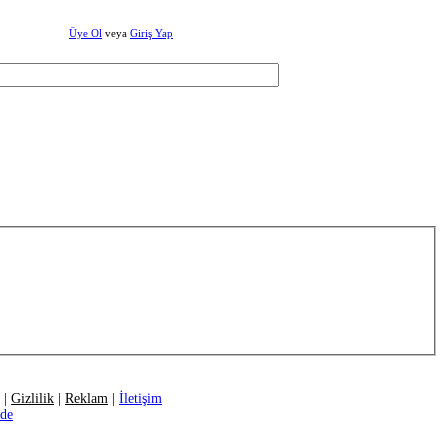
Üye Ol
veya
Giriş Yap
|
Gizlilik
|
Reklam
|
İletişim
ide