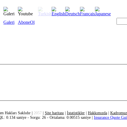
Galeri
AboneOl
m Hakları Saklıdır |
2057
|
Site haritası
|
İstatistikler
|
Hakkımızda
|
Kadromuz
L: 0.134 saniye - Sorgu: 26 - Ortalama: 0.00515 saniye |
Insurance Quote Gu