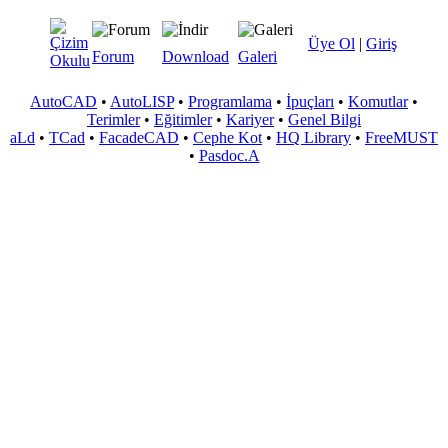
Üye Ol
|
Giriş
Forum
Download
Galeri
AutoCAD
•
AutoLISP
•
Programlama
•
İpuçları
•
Komutlar
•
Terimler
•
Eğitimler
•
Kariyer
•
Genel Bilgi
aLd
•
TCad
•
FacadeCAD
•
Cephe Kot
•
HQ Library
•
FreeMUST
•
Pasdoc.A