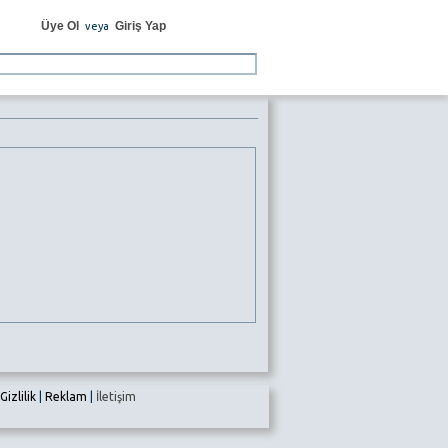
Üye Ol
Giriş Yap
veya
Gizlilik
|
Reklam
|
İletişim