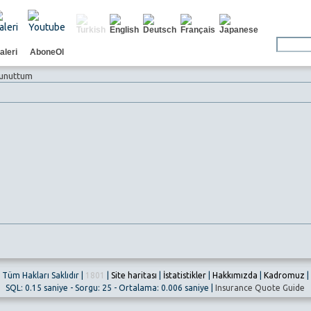
aleri
AboneOl
 unuttum
Tüm Hakları Saklıdır |
1801
|
Site haritası
|
İstatistikler
|
Hakkımızda
|
Kadromuz
|
SQL: 0.15 saniye - Sorgu: 25 - Ortalama: 0.006 saniye |
Insurance Quote Guide