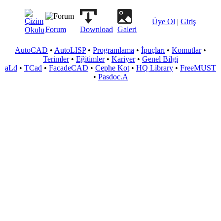
Üye Ol
|
Giriş
Forum
Download
Galeri
AutoCAD
•
AutoLISP
•
Programlama
•
İpuçları
•
Komutlar
•
Terimler
•
Eğitimler
•
Kariyer
•
Genel Bilgi
aLd
•
TCad
•
FacadeCAD
•
Cephe Kot
•
HQ Library
•
FreeMUST
•
Pasdoc.A