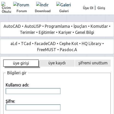
|
Üye Ol
Giriş
Forum
Download
Galeri
AutoCAD
•
AutoLISP
•
Programlama
•
İpuçları
•
Komutlar
•
Terimler
•
Eğitimler
•
Kariyer
•
Genel Bilgi
aLd
•
TCad
•
FacadeCAD
•
Cephe Kot
•
HQ Library
•
FreeMUST
•
Pasdoc.A
üye kaydı
şifremi unuttum
üye girişi
Bilgileri gir
Kullanıcı adı:
Şifre: