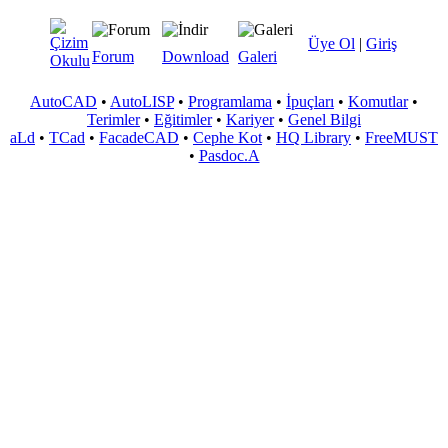
Üye Ol
|
Giriş
Forum
Download
Galeri
AutoCAD
•
AutoLISP
•
Programlama
•
İpuçları
•
Komutlar
•
Terimler
•
Eğitimler
•
Kariyer
•
Genel Bilgi
aLd
•
TCad
•
FacadeCAD
•
Cephe Kot
•
HQ Library
•
FreeMUST
•
Pasdoc.A