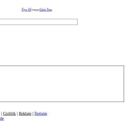
Üye Ol
veya
Giriş Yap
|
Gizlilik
|
Reklam
|
İletişim
ide