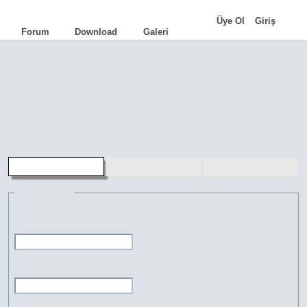
|
Üye Ol
Giriş
Forum
Download
Galeri
AutoCAD
•
AutoLISP
•
Programlama
•
İpuçları
•
Komutlar
•
Terimler
•
Eğitimler
•
Kariyer
•
Genel Bilgi
aLd
•
TCad
•
FacadeCAD
•
Cephe Kot
•
HQ Library
•
FreeMUST
•
Pasdoc.A
üye kaydı
şifremi unuttum
üye girişi
Bilgileri gir
Kullanıcı adı:
Şifre: