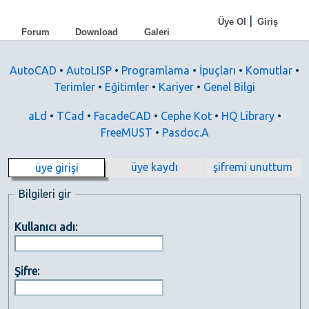
|
Üye Ol
Giriş
Forum
Download
Galeri
AutoCAD
•
AutoLISP
•
Programlama
•
İpuçları
•
Komutlar
•
Terimler
•
Eğitimler
•
Kariyer
•
Genel Bilgi
aLd
•
TCad
•
FacadeCAD
•
Cephe Kot
•
HQ Library
•
FreeMUST
•
Pasdoc.A
üye kaydı
şifremi unuttum
üye girişi
Bilgileri gir
Kullanıcı adı:
Şifre: