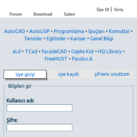
|
Üye Ol
Giriş
Forum
Download
Galeri
AutoCAD
•
AutoLISP
•
Programlama
•
İpuçları
•
Komutlar
•
Terimler
•
Eğitimler
•
Kariyer
•
Genel Bilgi
aLd
•
TCad
•
FacadeCAD
•
Cephe Kot
•
HQ Library
•
FreeMUST
•
Pasdoc.A
üye kaydı
şifremi unuttum
üye girişi
Bilgileri gir
Kullanıcı adı:
Şifre: