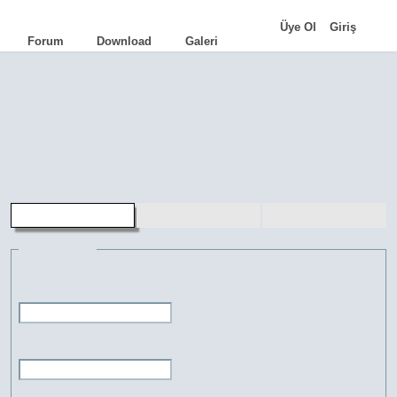
|
Üye Ol
Giriş
Forum
Download
Galeri
AutoCAD
•
AutoLISP
•
Programlama
•
İpuçları
•
Komutlar
•
Terimler
•
Eğitimler
•
Kariyer
•
Genel Bilgi
aLd
•
TCad
•
FacadeCAD
•
Cephe Kot
•
HQ Library
•
FreeMUST
•
Pasdoc.A
üye kaydı
şifremi unuttum
üye girişi
Bilgileri gir
Kullanıcı adı:
Şifre: