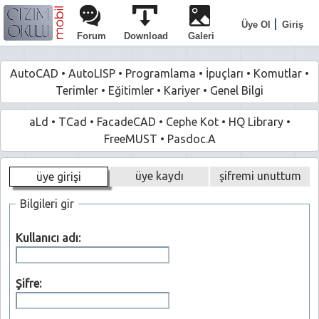
|
Üye Ol
Giriş
Forum
Download
Galeri
AutoCAD
•
AutoLISP
•
Programlama
•
İpuçları
•
Komutlar
•
Terimler
•
Eğitimler
•
Kariyer
•
Genel Bilgi
aLd
•
TCad
•
FacadeCAD
•
Cephe Kot
•
HQ Library
•
FreeMUST
•
Pasdoc.A
üye kaydı
şifremi unuttum
üye girişi
Bilgileri gir
Kullanıcı adı:
Şifre: