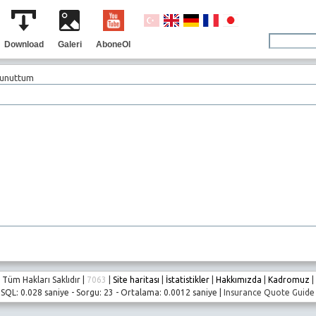
Download
Galeri
AboneOl
 unuttum
Tüm Hakları Saklıdır |
7063
|
Site haritası
|
İstatistikler
|
Hakkımızda
|
Kadromuz
|
SQL: 0.028 saniye - Sorgu: 23 - Ortalama: 0.0012 saniye |
Insurance Quote Guide