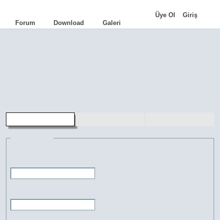
|
Üye Ol
Giriş
Forum
Download
Galeri
AutoCAD
•
AutoLISP
•
Programlama
•
İpuçları
•
Komutlar
•
Terimler
•
Eğitimler
•
Kariyer
•
Genel Bilgi
aLd
•
TCad
•
FacadeCAD
•
Cephe Kot
•
HQ Library
•
FreeMUST
•
Pasdoc.A