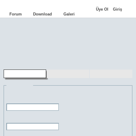
|
Üye Ol
Giriş
Forum
Download
Galeri
AutoCAD
•
AutoLISP
•
Programlama
•
İpuçları
•
Komutlar
•
Terimler
•
Eğitimler
•
Kariyer
•
Genel Bilgi
aLd
•
TCad
•
FacadeCAD
•
Cephe Kot
•
HQ Library
•
FreeMUST
•
Pasdoc.A
üye kaydı
şifremi unuttum
üye girişi
Bilgileri gir
Kullanıcı adı:
Şifre: