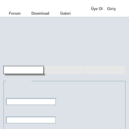
|
Üye Ol
Giriş
Forum
Download
Galeri
AutoCAD
•
AutoLISP
•
Programlama
•
İpuçları
•
Komutlar
•
Terimler
•
Eğitimler
•
Kariyer
•
Genel Bilgi
aLd
•
TCad
•
FacadeCAD
•
Cephe Kot
•
HQ Library
•
FreeMUST
•
Pasdoc.A
üye kaydı
şifremi unuttum
üye girişi
Bilgileri gir
Kullanıcı adı:
Şifre: