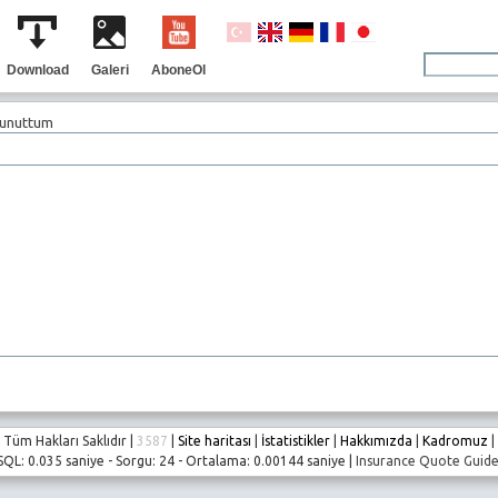
Download
Galeri
AboneOl
 unuttum
Tüm Hakları Saklıdır |
3587
|
Site haritası
|
İstatistikler
|
Hakkımızda
|
Kadromuz
|
SQL: 0.035 saniye - Sorgu: 24 - Ortalama: 0.00144 saniye |
Insurance Quote Guid